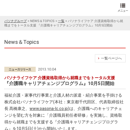
パソナグループ
>
NEWS＆TOPICS
>
一覧
>
パソナライフケア 介護資格取得から就
職までをトータル支援 『介護職キャリアチェンジプログラム』10月5日開始
News＆Topics
一覧ページへ
2013.10.04
パソナライフケア 介護資格取得から就職までをトータル支援
『介護職キャリアチェンジプログラム』10月5日開始
福祉介護・家事代行事業と介護人材の派遣・紹介事業を手掛ける
株式会社パソナライフケア(本社：東京都千代田区、代表取締役社
長 髙橋康之、
www.pasona-lc.co.jp
)は、介護職へのキャリアチェ
ンジを望む方を対象に「介護職員初任者研修」を実施し、資格取
得から就職までを支援する『介護職キャリアチェンジプログラ
ム』を10月5日(土)から開始いたします。