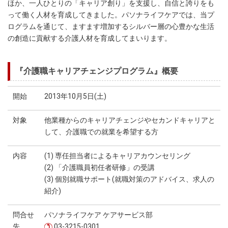
ほか、一人ひとりの「キャリア創り」を支援し、自信と誇りをも
って働く人材を育成してきました。パソナライフケアでは、当プ
ログラムを通じて、ますます増加するシルバー層の心豊かな生活
の創造に貢献する介護人材を育成してまいります。
『介護職キャリアチェンジプログラム』概要
開始
2013年10月5日(土)
対象
他業種からのキャリアチェンジやセカンドキャリアと
して、介護職での就業を希望する方
内容
(1) 専任担当者によるキャリアカウンセリング
(2) 「介護職員初任者研修」の受講
(3) 個別就職サポート(就職対策のアドバイス、求人の
紹介)
問合せ
パソナライフケア ケアサービス部
先
03-3215-0301