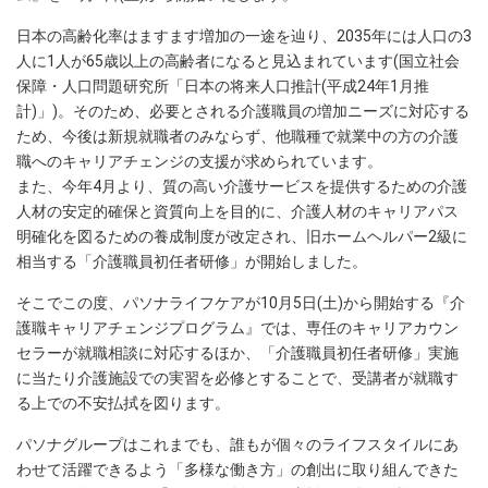
日本の高齢化率はますます増加の一途を辿り、2035年には人口の3
人に1人が65歳以上の高齢者になると見込まれています(国立社会
保障・人口問題研究所「日本の将来人口推計(平成24年1月推
計)」)。そのため、必要とされる介護職員の増加ニーズに対応する
ため、今後は新規就職者のみならず、他職種で就業中の方の介護
職へのキャリアチェンジの支援が求められています。
また、今年4月より、質の高い介護サービスを提供するための介護
人材の安定的確保と資質向上を目的に、介護人材のキャリアパス
明確化を図るための養成制度が改定され、旧ホームヘルパー2級に
相当する「介護職員初任者研修」が開始しました。
そこでこの度、パソナライフケアが10月5日(土)から開始する『介
護職キャリアチェンジプログラム』では、専任のキャリアカウン
セラーが就職相談に対応するほか、「介護職員初任者研修」実施
に当たり介護施設での実習を必修とすることで、受講者が就職す
る上での不安払拭を図ります。
パソナグループはこれまでも、誰もが個々のライフスタイルにあ
わせて活躍できるよう「多様な働き方」の創出に取り組んできた