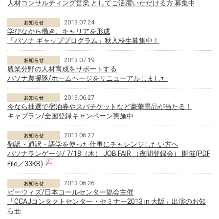
人材コンサルティング営業 としてご活躍いただける方 募集中
2013.07.24
学びながら働き、キャリアを形成
「パソナ ギャッププログラム」秋入校生募集中！
2013.07.19
農業分野の人材育成をサポートする
パソナ農援隊/ホームページをリニューアルしました
2013.06.27
今なら抽選で宿泊券やスパチケットなど豪華景品が当たる！
キャプラン/全国登録キャンペーン実施中
2013.06.27
翻訳・通訳・語学を使った仕事にチャレンジしたい方へ
パソナランゲージ/ 7/18（木） JOB FAIR （夜間登録会） 開催(PDF
File／33KB)
2013.06.26
ビーウィズ/日本コールセンター協会主催
「CCAJコンタクトセンター・セミナー2013 in 大阪」出演のお知
らせ