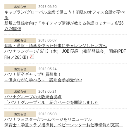
2013.06.20
キャプラン/グローバル企業で働こう！初級のオフィス会話が学べ
る
新規ご登録者向け『ネイティブ講師が教える英語セミナー』6/26,
7/24開催
2013.06.07
翻訳・通訳・語学を使った仕事にチャレンジしたい方へ
パソナランゲージ/ 6/13（木） JOB FAIR （夜間登録会） 開催(PDF
File／265KB)
2013.05.24
パソナ新卒ギャップ社員募集！
～働きながら学べる～ 説明会参加受付中
2013.05.21
パソナグループの大阪統合拠点
「パソナグループビル」紹介ページを開設しました
2013.05.08
パソナフォスター/ホームページをリニューアル
保育士・学童クラブ指導員、ベビーシッターお仕事情報が充実！