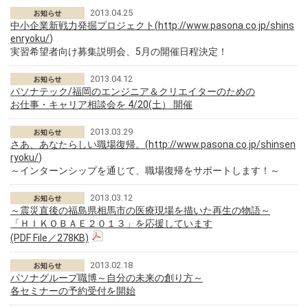
2013.04.25
中小企業新戦力発掘プロジェクト(
http://www.pasona.co.jp/shins
enryoku/
)
実習希望者向け募集説明会、5月の開催日程決定！
2013.04.12
パソナテック/福岡のエンジニア＆クリエイターのための
お仕事・キャリア相談会を 4/20(土） 開催
2013.03.29
さあ、あなたらしい職場復帰。(
http://www.pasona.co.jp/shinsen
ryoku/
)
～インターンシップを通じて、職場復帰をサポートします！～
2013.03.12
～震災直後の福島県相馬市の医療現場を描いた再生の物語～
「ＨＩＫＯＢＡＥ２０１３」を応援しています
(PDF File／278KB)
2013.02.18
パソナグループ職博～自分の未来の創り方～
各セミナーの予約受付を開始