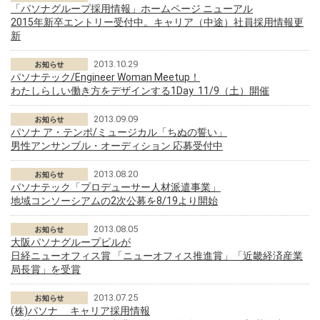
「パソナグループ採用情報」ホームページ ニューアル
2015年新卒エントリー受付中。キャリア（中途）社員採用情報更
新
2013.10.29
パソナテック/Engineer Woman Meetup！
わたしらしい働き方をデザインする1Day 11/9（土）開催
2013.09.09
パソナ ア・テンポ/ミュージカル「ちぬの誓い」
男性アンサンブル・オーディション 応募受付中
2013.08.20
パソナテック「プロデューサー人材派遣事業」
地域コンソーシアムの2次公募を8/19より開始
2013.08.05
大阪パソナグループビルが
日経ニューオフィス賞 「ニューオフィス推進賞」「近畿経済産業
局長賞」を受賞
2013.07.25
(株)パソナ キャリア採用情報