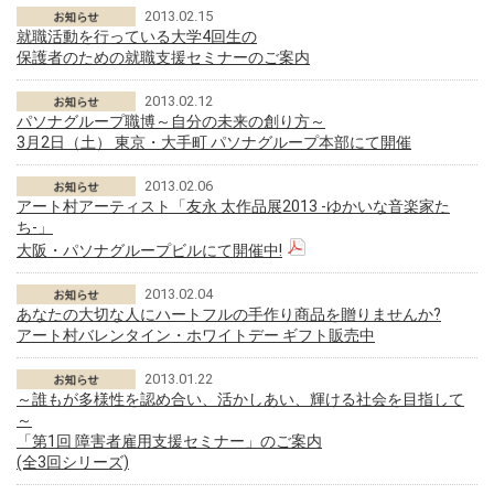
2013.02.15
就職活動を行っている大学4回生の
保護者のための就職支援セミナーのご案内
2013.02.12
パソナグループ職博～自分の未来の創り方～
3月2日（土） 東京・大手町 パソナグループ本部にて開催
2013.02.06
アート村アーティスト「友永 太作品展2013 -ゆかいな音楽家た
ち-」
大阪・パソナグループビルにて開催中!
2013.02.04
あなたの大切な人にハートフルの手作り商品を贈りませんか?
アート村バレンタイン・ホワイトデー ギフト販売中
2013.01.22
～誰もが多様性を認め合い、活かしあい、輝ける社会を目指して
～
「第1回 障害者雇用支援セミナー」のご案内
(全3回シリーズ)