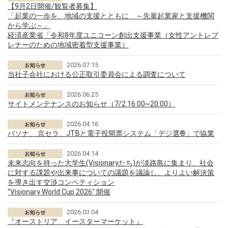
【9月2日開催/観覧者募集】
「起業の一歩を、地域の支援とともに ～先輩起業家と支援機関
から学ぶ～」
経済産業省「令和8年度ユニコーン創出支援事業（女性アントレプ
レナーのための地域密着型支援事業）
2026.07.15
当社子会社における公正取引委員会による調査について
2026.06.25
サイトメンテナンスのお知らせ（7/2 16:00~20:00）
2026.04.16
パソナ、 京セラ、JTBと電子投開票システム「デジ選®」で協業
2026.04.14
未来志向を持った大学生(Visionaryたち)が淡路島に集まり、社会
に対する課題や出来事についての議題を議論し、よりよい解決策
を導き出す交渉コンペティション
"Visionary World Cup 2026" 開催
2026.03.04
『オーストリア イースターマーケット』