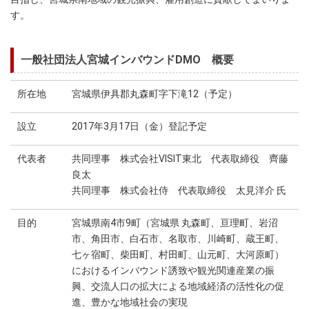
す。
一般社団法人宮城インバウンドDMO 概要
所在地
宮城県伊具郡丸森町字下滝12（予定）
設立
2017年3月17日（金）登記予定
代表者
共同理事 株式会社VISIT東北 代表取締役 齊藤
良太
共同理事 株式会社侍 代表取締役 太見洋介 氏
目的
宮城県南4市9町（宮城県 丸森町、亘理町、岩沼
市、角田市、白石市、名取市、川崎町、蔵王町、
七ヶ宿町、柴田町、村田町、山元町、大河原町）
におけるインバウンド誘致や観光関連産業の振
興、交流人口の拡大による地域経済の活性化の促
進、豊かな地域社会の実現