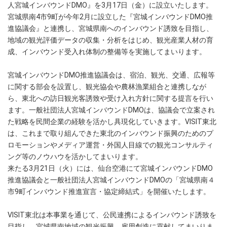
人宮城インバウンドDMO』を3月17日（金）に設立いたします。
宮城県南4市9町が今年2月に設立した『宮城インバウンドDMO推
進協議会』と連携し、宮城県南へのインバウンド誘致を目指し、
地域の観光評価データの収集・分析をはじめ、観光産業人材の育
成、インバウンド受入れ体制の整備等を実施してまいります。
宮城インバウンドDMO推進協議会は、宿泊、観光、交通、広報等
に関する部会を設置し、観光協会や農林漁業組合と連携しなが
ら、東北への訪日観光客誘致や受け入れ方針に関する提言を行い
ます。一般社団法人宮城インバウンドDMOは、協議会で立案され
た戦略を民間企業の経験を活かし具現化していきます。VISIT東北
は、これまで取り組んできた東北のインバウンド振興のためのプ
ロモーションやメディア運営・外国人目線での観光コンサルティ
ング等のノウハウを活かしてまいります。
来たる3月21日（火）には、仙台空港にて宮城インバウンドDMO
推進協議会と一般社団法人宮城インバウンドDMOの「宮城県南４
市9町インバウンド推進宣言・協定締結式」を開催いたします。
VISIT東北は本事業を通じて、公民連携によるインバウンド誘致を
目指し、宮城県南地域の観光振興、雇用創造に貢献してまいりま