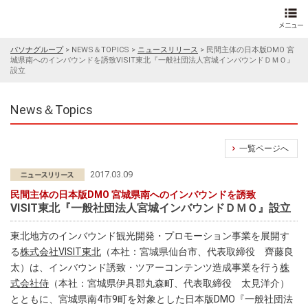
パソナグループ
>
NEWS＆TOPICS
>
ニュースリリース
>
民間主体の日本版DMO 宮
城県南へのインバウンドを誘致VISIT東北『一般社団法人宮城インバウンドＤＭＯ』
設立
News＆Topics
一覧ページへ
2017.03.09
民間主体の日本版DMO 宮城県南へのインバウンドを誘致
VISIT東北『一般社団法人宮城インバウンドＤＭＯ』設立
東北地方のインバウンド観光開発・プロモーション事業を展開す
る
株式会社VISIT東北
（本社：宮城県仙台市、代表取締役 齊藤良
太）は、インバウンド誘致・ツアーコンテンツ造成事業を行う
株
式会社侍
（本社：宮城県伊具郡丸森町、代表取締役 太見洋介）
とともに、宮城県南4市9町を対象とした日本版DMO『一般社団法