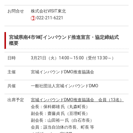
お問合せ
株式会社VISIT東北
022-211-6221
宮城県南4市9町インバウンド推進宣言・協定締結式
概要
日時
3月21日（火）14:00～15:00（受付 13:30～）
主催
宮城インバウンドDMO推進協議会
共催
一般社団法人宮城インバウンドDMO
出席予定
宮城インバウンドDMO推進協議会 会員（13名）
会長：保科郷雄 氏（丸森町長）
副会長：齋藤貞 氏（亘理町長）
副会長：山田裕一 氏（白石市長）
会員：該当自治体の市長、町長 等