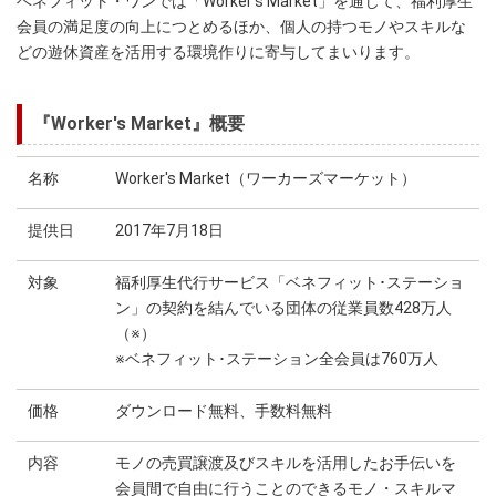
ベネフィット・ワンでは「Worker's Market」を通じて、福利厚生
会員の満足度の向上につとめるほか、個人の持つモノやスキルな
どの遊休資産を活用する環境作りに寄与してまいります。
『Worker's Market』概要
名称
Worker's Market（ワーカーズマーケット）
提供日
2017年7月18日
対象
福利厚生代行サービス「ベネフィット･ステーショ
ン」の契約を結んでいる団体の従業員数428万人
（※）
※ベネフィット･ステーション全会員は760万人
価格
ダウンロード無料、手数料無料
内容
モノの売買譲渡及びスキルを活用したお手伝いを
会員間で自由に行うことのできるモノ・スキルマ