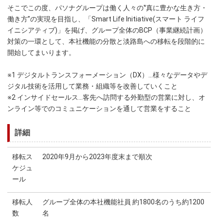
そこでこの度、パソナグループは働く人々の‟真に豊かな生き方・
働き方”の実現を目指し、「Smart Life Initiative(スマート ライフ
イニシアティブ)」を掲げ、グループ全体のBCP（事業継続計画）
対策の一環として、本社機能の分散と淡路島への移転を段階的に
開始してまいります。
※1 デジタルトランスフォーメーション（DX）…様々なデータやデ
ジタル技術を活用して業務・組織等を改善していくこと
※2 インサイドセールス…客先へ訪問する外勤型の営業に対し、オ
ンライン等でのコミュニケーションを通して営業をすること
詳細
移転ス
2020年9月から2023年度末まで順次
ケジュ
ール
移転人
グループ全体の本社機能社員 約1800名のうち約1200
数
名