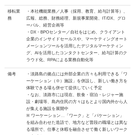
移転業
・本社機能業務／人事（採用、教育、給与計算等）、
務
広報、総務、財務経理、新規事業開発、IT/DX、グロ
ーバル、経営企画等
・DX・BPOセンター／自社をはじめ、クライアント
企業のインサイドセールスや、マーケティングオート
メーションツールを活用したデジタルマーケティン
グ、AIを活用したコンタクトセンター、給与計算のク
ラウド化、RPAによる業務自動化等
備考
・淡路島の拠点には外部企業の方々も利用できる「ワ
ーケーション（※）施設」を併設し、新しい働き方を
体験できる場も併せて提供していく予定
・なお、淡路市には現在、飲食・宿泊・レジャー施
設・劇場等、島内住民の方々はもとより国内外から人
が集える施設を展開中
※ ワーケーション…「ワーク」と「バケーション」
を組み合わせた造語で、地方など普段の職場とは異な
る場所で、仕事と休暇を融合させて働く新しいワーク