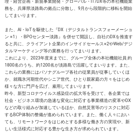
理・経営企画・新規事業開発・グローバル・IT/DX等の本社機能業
務を、兵庫県淡路島の拠点に分散し、9月から段階的に移転を開始
してまいります。
また、AI・IoTを駆使した『DX（デジタルトランスフォーメーショ
ン ※1）・BPOセンター淡路』を併せて開設し、自社のDXを推進す
ると共に、クライアント企業のインサイドセールス※2やWeb/デジ
タルマーケティング等の業務を行ってまいります。
これにより、2023年度末までに、グループ全体の本社機能社員 約
1800名のうち、約1200名が淡路島で活躍してまいります。また、
これらの業務にはパソナグループ各社の従業員が従事していくほ
か、就職氷河期世代やシニア世代、ひとり親家庭の方々をはじめ
様々な方に門戸を広げ、雇用してまいります。
昨今、新型コロナウイルス感染症の拡大等を受けて、各企業では
社会・ビジネス環境の急速な変化に対応する事業構造の変革やDX
などの取り組みが加速しているほか、自然災害等のリスクに対応
するBCP体制の整備が進められています。また、働く人々におい
ても、リモートワークをはじめとする多様な働き方の実現や、新
しい生活様式に対応する豊かな生き方が求められています。