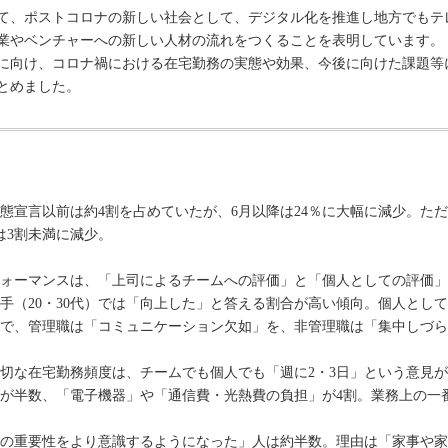
説にて、ポストコロナの新しい社会として、デジタル化を推進し地方でも
業やベンチャーへの新しい人材の流れをつくることを表明しています。
向け、コロナ禍における在宅勤務の実態や効果、今後に向けた課題等につ
とめました。
態宣言以前は約4割を占めていたが、6月以降は24％に大幅に減少。た
は3割未満に減少。
ォーマンスは、「上司によるチームへの評価」と「個人としての評価」
手（20・30代）では「向上した」と答える割合が高い傾向。個人とし
で、管理職は「コミュニケーション欠如」を、非管理職は「集中しづら
切な在宅勤務頻度は、チームでも個人でも「週に2・3日」という意見
が半数、「電子機器」や「通信費・光熱費の負担」が4割。業務上の一
の重要性をより意識するようになった」人は約半数。理由は「家事や家