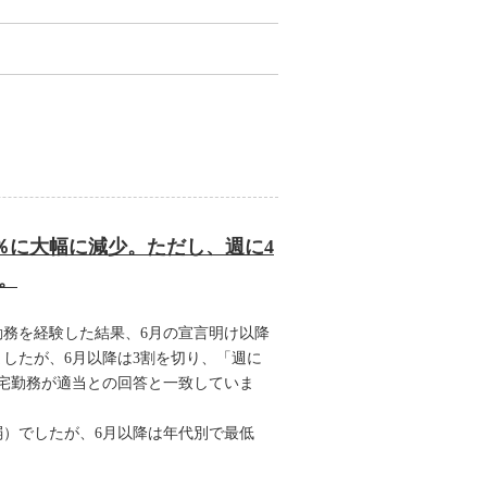
％に大幅に減少。ただし、週に4
。
務を経験した結果、6月の宣言明け以降
したが、6月以降は3割を切り、「週に
在宅勤務が適当との回答と一致していま
弱）でしたが、6月以降は年代別で最低