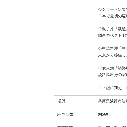
◇塩ラーメン専
日本で最初の塩
◇親子丼「鼓道
関西でベスト3
◇中華料理「中
東京から移住し
◇炭火焼「淡路
淡路島出身の家
※上記に加え、
場所
兵庫県淡路市岩屋2
駐車台数
約560台