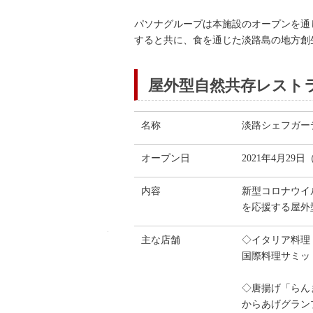
パソナグループは本施設のオープンを通
すると共に、食を通じた淡路島の地方創
屋外型自然共存レストラン『
名称
淡路シェフガーデン（A
オープン日
2021年4月29
内容
新型コロナウイ
を応援する屋外
主な店舗
◇イタリア料理「
https://www.pasonagroup.co.jp/chefgarden/
国際料理サミッ
◇唐揚げ「らん
からあげグラン