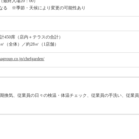
0（最終入場20：00）
なる ※季節・天候により変更の可能性あり
 計450席（店内＋テラスの合計）
00㎡（全体）／約28㎡（1店舗）
agroup.co.jp/chefgarden/
期換気、従業員の日々の検温・体温チェック、従業員の手洗い、従業員