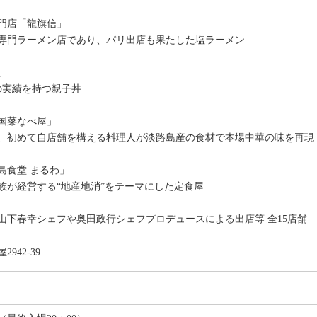
門店「龍旗信」
専門ラーメン店であり、パリ出店も果たした塩ラーメン
」
の実績を持つ親子丼
国菜なべ屋」
、初めて自店舗を構える料理人が淡路島産の食材で本場中華の味を再現
島食堂 まるわ」
族が経営する“地産地消”をテーマにした定食屋
山下春幸シェフや奥田政行シェフプロデュースによる出店等 全15店舗
942-39