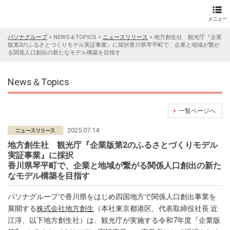
パソナグループ
>
NEWS＆TOPICS
>
ニュースリリース
>
地方創生社 観光庁『企業
版第2のふるさとづくりモデル実証事業』に採択香川県琴平町で、企業と地域が繋が
る関係人口創出の新たなモデル構築を目指す
News＆Topics
一覧ページへ
2025.07.14
地方創生社 観光庁『企業版第2のふるさとづくりモデル
実証事業』に採択
香川県琴平町で、企業と地域が繋がる関係人口創出の新た
なモデル構築を目指す
パソナグループで香川県をはじめ四国地方で関係人口創出事業を
展開する
株式会社地方創生
（本社東京都港区、代表取締役社長 近
江淳、以下地方創生社）は、観光庁が実施する令和7年度『企業版