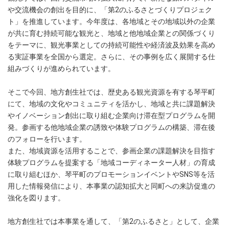
や交流機会の創出を目的に、「第2のふるさとづくりプロジェク
ト」を推進しています。今年度は、各地域とその地域以外の企業
が共に育む持続可能な観光と、地域と他地域企業との関係づくり
をテーマに、観光事業としての持続可能性や経済波及効果を高め
る実証事業を全国から選定。さらに、その事例を広く展開する仕
組みづくりが進められています。
そこで今回、地方創生社では、歴史ある観光資源を有する琴平町
にて、地域の文化やコミュニティを活かし、地域と共に課題解決
やイノベーション創出に取り組む企業向け滞在型プログラムを開
発。参画する他地域企業の誘致や体験プログラムの構築、滞在後
のフォローを行います。
また、地域資源を活用することで、参画企業の課題解決を目指す
体験プログラムを提案する「地域コーディネーター人材」の育成
に取り組むほか、琴平町のプロモーションイベントやSNS等を活
用した情報発信により、本事業の認知拡大と同町への来訪促進の
強化を図ります。
地方創生社では本事業を通して、「第2のふるさと」として、企業