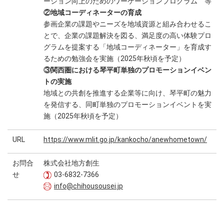
ーション向上のためのワーケーションプログラム 等
②地域コーディネーターの育成
参画企業の課題やニーズを地域資源と組み合わせるこ
とで、企業の課題解決を図る、満足度の高い体験プロ
グラムを提案する「地域コーディネーター」を育成す
るための勉強会を実施（2025年秋頃を予定）
③関西圏における琴平町単独のプロモーションイベン
トの実施
地域との共創を推進する企業等に向け、琴平町の魅力
を発信する、同町単独のプロモーションイベントを実
施（2025年秋頃を予定）
URL
https://www.mlit.go.jp/kankocho/anewhometown/
お問合
株式会社地方創生
せ
03-6832-7366
info@chihousousei.jp