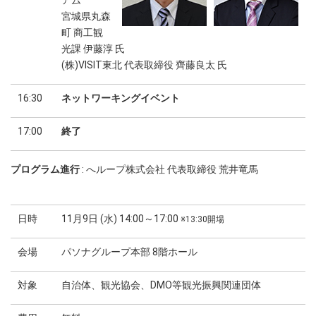
アム
宮城県丸森
町 商工観
光課 伊藤淳 氏
(株)VISIT東北 代表取締役 齊藤良太 氏
16:30
ネットワーキングイベント
17:00
終了
プログラム進行
: へループ株式会社 代表取締役 荒井竜馬
日時
11月9日 (水) 14:00～17:00
※13:30開場
会場
パソナグループ本部 8階ホール
対象
自治体、観光協会、DMO等観光振興関連団体