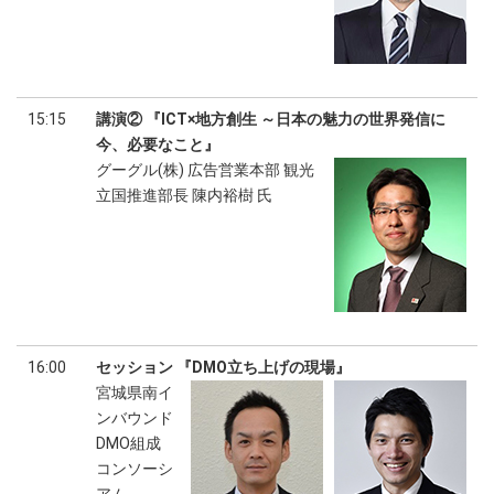
15:15
講演② 『ICT×地方創生 ～日本の魅力の世界発信に
今、必要なこと』
グーグル(株) 広告営業本部 観光
立国推進部長 陳内裕樹 氏
16:00
セッション 『DMO立ち上げの現場』
宮城県南イ
ンバウンド
DMO組成
コンソーシ