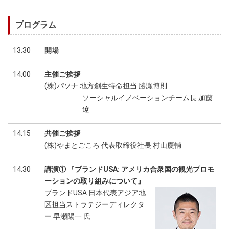
プログラム
13:30
開場
14:00
主催ご挨拶
(株)パソナ 地方創生特命担当 勝瀬博則
ソーシャルイノベーションチーム長 加藤
遼
14:15
共催ご挨拶
(株)やまとごころ 代表取締役社長 村山慶輔
14:30
講演① 『ブランドUSA: アメリカ合衆国の観光プロモ
ーションの取り組みについて』
ブランドUSA 日本代表アジア地
区担当ストラテジーディレクタ
ー 早瀬陽一 氏