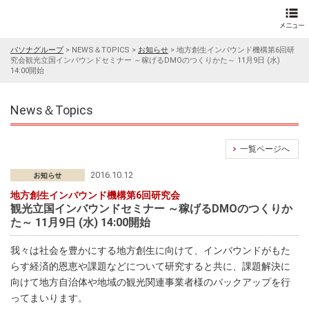
パソナグループ
>
NEWS＆TOPICS
>
お知らせ
>
地方創生インバウンド機構第6回研
究会観光立国インバウンドセミナー ～稼げるDMOのつくりかた～ 11月9日 (水)
14:00開始
News＆Topics
一覧ページへ
2016.10.12
地方創生インバウンド機構第6回研究会
観光立国インバウンドセミナー ～稼げるDMOのつくりか
た～ 11月9日 (水) 14:00開始
我々は社会を豊かにする地方創生に向けて、インバウンドがもた
らす経済的恩恵や課題などについて研究すると共に、課題解決に
向けて地方自治体や地域の観光関連事業者様のバックアップを行
ってまいります。