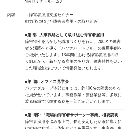
9階セミナールームD
内容
～障害者雇用支援セミナー～
戦力化にむけた障害者雇用への取り組み
■第Ⅰ部 : 人事戦略として取り組む障害者雇用
障害特性を活かした職域づくりを行い、200名の障害
者を活躍へと導く「パソナハートフル」の雇用事例を
ご紹介いたします。13年間における障害者雇用の取
り組みから、新たなる雇用のあり方、障害特性を活か
した職域創出について情報発信いたします。
■第Ⅱ部 : オフィス見学会
パソナグループ本部ビルでは、約100名の障害のある
社員が働いています。事務作業・庶務業務等、多岐に
渡る職域で活躍する姿を一部ご紹介いたします。
■第Ⅲ部 : 「職場内障害者サポーター事業」概要説明
障害者雇用を進める上で、長期安定した活躍に導くに
は社内のサポート体制がとても重要です。東京都、東