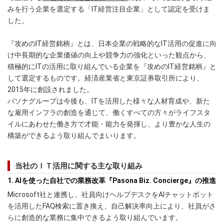
みを行う企業を選定する「IT経営注目企業」として認定を受けま
した。
『攻めのIT経営銘柄』とは、日本企業の戦略的なIT活用の促進に向
け中長期的な企業価値の向上や競争力の強化といった観点から、
積極的にITの活用に取り組んでいる企業を『攻めのIT経営銘柄』と
して選定するものです。経済産業省と東京証券取引所により、
2015年に創設されました。
パソナグループは今後も、ITを活用した様々な人材育成や、新た
な雇用インフラの創造を通じて、働くすべての方々がライフスタ
イルにあわせた働き方で才能・能力を発揮し、より豊かな人生の
構築ができるよう取り組んでまいります。
当社のＩＴ活用に関する主な取り組み
1. AIを使った自社での業務改革『Pasona Biz. Concierge』の推進
Microsoft社と連携し、社員向けヘルプデスクをAIチャットボット
を活用したFAQ検索に置き換え、自己解決率向上により、社員がさ
らに創造的な業務に集中できるよう取り組んでいます。