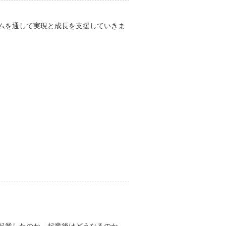
ムを通して実現と成長を支援していきま