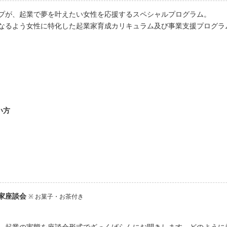
プが、起業で夢を叶えたい女性を応援するスペシャルプログラム。
なるよう女性に特化した起業家育成カリキュラム及び事業支援プログラ
い方
起業家座談会
※ お菓子・お茶付き