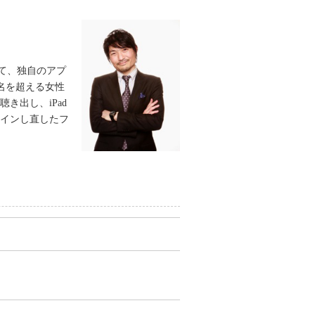
て、独自のアプ
0名を超える女性
き出し、iPad
ザインし直したフ