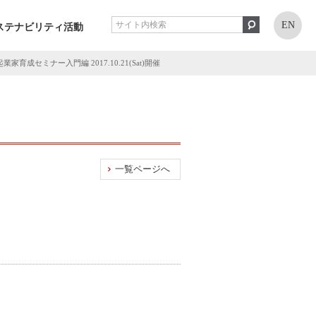
EN
ステナビリティ活動
家育成セミナー入門編 2017.10.21(Sat)開催
一覧ページへ