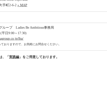
手町2-6-2
» MAP
プ Ladies Be Ambitious事務局
0 (平日9:00～17:30)
group.co.jp/lba/
っておりますので、お気軽にお問合せください。
は、「
実践編
」をご用意しております。