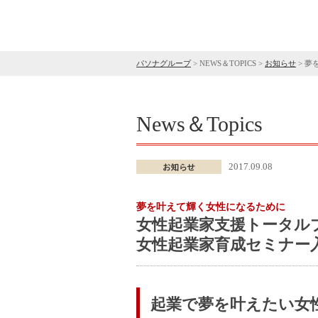
パソナグループ
>
NEWS＆TOPICS
>
お知らせ
>
夢を
News＆Topics
2017.09.08
夢を叶えて輝く女性になるために
女性起業家支援トータルプログラム
女性起業家育成セミナー入門編 2
起業で夢を叶えたい女