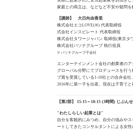
実際に起業された女性起業家をお招きし
家庭との両立は、などなど不安や疑問を
【講師】 大日向由香里
株式会社エコLOVE(※) 代表取締役
式会社インスピレート 代表取締役
株式会社タワージャパン 取締役(東京タワ
株式会社パソナグループ 執行役員
※ パソナグループ子会社
エンターテインメント会社の創業者のア
グローバル分野にてプロデュースを行う株
ブ賞を受賞している1-10社との合弁会社
2016年に第一子を出産。現在は子育
【第2部】 15:15～18:15 (3時間) じぶ
"わたしらしい起業とは"
自分を客観的にみつめ、自分の強みやス
ートしてきたコンサルタントによる女性