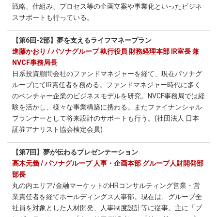
戦略、仕組み、プロセス等の企画立案や事業化といったビジネ
スサポートも行っている。
【第6回-2部】夢を支えるライフマネープラン
進藤かおり / パソナグループ 執行役員 財務経理本部 IR室長 兼
NVCF事務局長
日系投資顧問会社のファンドマネジャーを経て、現在パソナグ
ループにてIR責任者を務める。ファンドマネジャー時代に多く
のベンチャー企業のビジネスモデルを研究。NVCF事務局では経
験を活かし、様々な事業構築に携わる。またファイナンシャル
プランナーとして将来設計のサポートも行う。(社団法人 日本
証券アナリスト協会検定会員)
【第7回】夢が伝わるプレゼンテーション
髙木元義 / パソナグループ 人事・企画本部 グループ人財開発部
部長
丸の内エリア/金融マーケットのHRコンサルティング営業・営
業責任者を経てホールディングス人事部。現在は、グループ全
社員を対象とした人材開発、人事制度設計等に従事。主に「プ