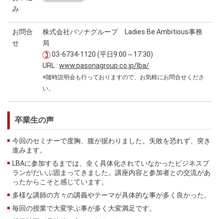
み
お問合
株式会社パソナグループ Ladies Be Ambitious事務
せ
局
03-6734-1120 (平日9:00～17:30)
URL :
www.pasonagroup.co.jp/lba/
※随時説明会も行っておりますので、お気軽にお問合せくださ
い。
卒業生の声
今回のセミナーで度胸、腹が据わりました。失敗を恐れず、突き
進みます。
LBAに参加するまでは、全く具体化されていなかったビジネスプ
ランがだいぶ固まってきました。講座内容と参加者との交流があ
ったからこそと感じています。
多様な講師の方々の講義やテーマが具体的な事が多く良かった。
毎回の授業で大変学ぶ事が多く大変満足です。