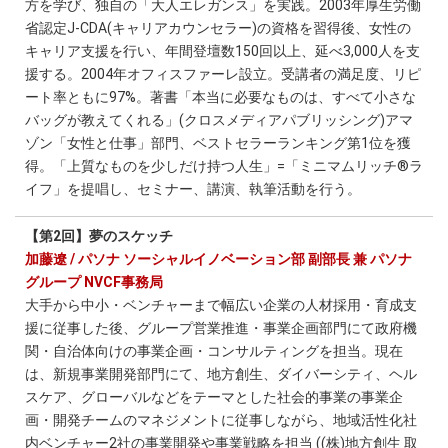
方を学び、独自の「大人エレガンス」を実践。2003年厚生労働
省認定J-CDA(キャリアカウンセラー)の資格を習得後、女性の
キャリア支援を行い、年間登壇数150回以上、延べ3,000人を支
援する。2004年オフィスファーレ設立。受講者の満足度、リピ
ート率ともに97%。著書「本当に必要なものは、すべて小さな
バッグが教えてくれる」(クロスメディアパブリッシング)アマ
ゾン「女性と仕事」部門、ベストセラーランキング第1位を獲
得。「上質なものを少しだけ持つ人生」=「ミニマムリッチ®ラ
イフ」を提唱し、セミナー、講演、執筆活動を行う。
【第2回】夢のスケッチ
加藤遼 / パソナ ソーシャルイノベーション部 副部長 兼 パソナ
グループ NVCF事務局
大手から中小・ベンチャーまで幅広い企業の人材採用・育成支
援に従事した後、グループ営業推進・事業企画部門にて政府機
関・自治体向けの事業企画・コンサルティングを担当。現在
は、新規事業開発部門にて、地方創生、ダイバーシティ、ヘル
スケア、グローバルなどをテーマとした社会的事業の事業企
画・開発チームのマネジメントに従事しながら、地域活性化社
内ベンチャー2社の事業開発や事業戦略を担当 ((株)地方創生 取