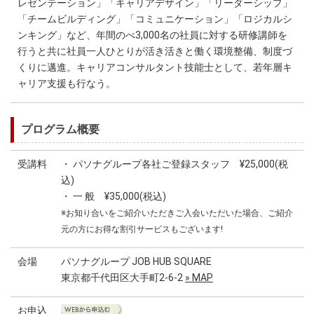
レゼンテーション」「キャリアデザイン」「リーダーシップ」
「チームビルディング」「コミュニケーション」「ロジカルシ
ンキング」など、年間のべ3,000名の社員に対する研修講師を
行うと共に社員一人ひとりが活き活きと働く環境整備、制度づ
くりに邁進。キャリアコンサルタント技能士として、若年層キ
ャリア支援も行なう。
プログラム概要
受講料
・ パソナグループ各社ご登録スタッフ ¥25,000(税
込)
・ 一 般 ¥35,000(税込)
※お知り合いをご紹介いただきご入会いただいた場合、ご紹介
元の方にお得な割引サービスもございます!
会場
パソナグループ JOB HUB SQUARE
東京都千代田区大手町2-6-2
» MAP
お申込