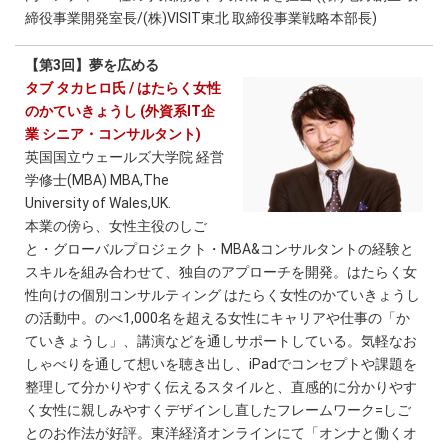
締役事業開発室長/(株)VISIT東北 取締役事業戦略本部長)
【第3回】夢を広める
タブ タカヒロ氏 / はたらく女性
のかていきょうし (外資系IT企
業 シニア・コンサルタント)
英国国立ウェールズ大学院 経営
学修士(MBA) MBA,The
University of Wales,UK.
本業の傍ら、女性主役のしご
と・グローバルプロジェクト・MBA&コンサルタントの経験と
スキルを組み合わせて、独自のアプローチを開発。はたらく女
性向けの個別コンサルティング はたらく女性のかていきょうし
の活動中。のべ1,000名を超える女性にキャリアや仕事の「か
ていきょうし」、講演などを通しサポートしている。気軽なお
しゃべりを通して想いを聴き出し、iPadでコンセプトや課題を
整理して分かりやすく伝えるスタイルと、直感的に分かりやす
く女性に親しみやすくデザインし直したフレームワーク=しご
とのお作法が好評。東洋経済オンラインにて「オンナと働くオ