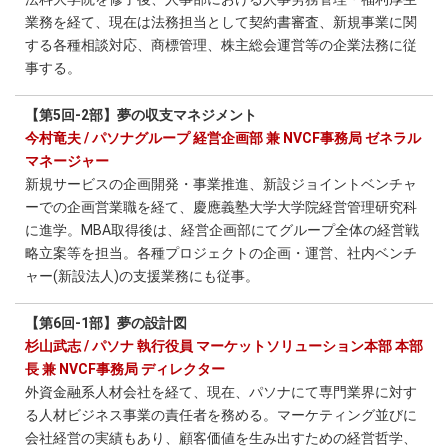
業務を経て、現在は法務担当として契約書審査、新規事業に関
する各種相談対応、商標管理、株主総会運営等の企業法務に従
事する。
【第5回-2部】夢の収支マネジメント
今村竜夫 / パソナグループ 経営企画部 兼 NVCF事務局 ゼネラル
マネージャー
新規サービスの企画開発・事業推進、新設ジョイントベンチャ
ーでの企画営業職を経て、慶應義塾大学大学院経営管理研究科
に進学。MBA取得後は、経営企画部にてグループ全体の経営戦
略立案等を担当。各種プロジェクトの企画・運営、社内ベンチ
ャー(新設法人)の支援業務にも従事。
【第6回-1部】夢の設計図
杉山武志 / パソナ 執行役員 マーケットソリューション本部 本部
長 兼 NVCF事務局 ディレクター
外資金融系人材会社を経て、現在、パソナにて専門業界に対す
る人材ビジネス事業の責任者を務める。マーケティング並びに
会社経営の実績もあり、顧客価値を生み出すための経営哲学、