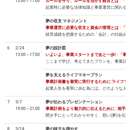
13:00～17:00
ルールを守り、ルールを活かす経営とは : 「
起業時に必要な法律知識と事業運営に関わる
夢の収支 マネジメント
事業運営に必要な収支と資金の管理とは : 「
経営成績を把握するための「会計」の仕組み
6
2/24
夢の設計図
13:00～17:00
いよいよ、事業スタートまであと一歩! : 「事
ここまで学び、考えてきたプランを、事業計
夢を支えるライフマネープラン
事業計画書を着実に実行するために:ライフマ
起業人生を着実に歩む為には、どのような人
7
3/7
夢が伝わるプレゼンテーション
19:00～21:00
事業計画をより魅力的に伝えるために : 相
聞き手にとってわかりやすく、想い(夢)を伝
8
3/24
夢の味方を増やす