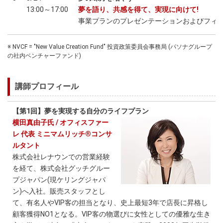
13:00～17:00
夢を語り、共感を得て、実現に向けて!
事業プランのプレゼンテーションおよびフィ
※ NVCF = "New Value Creation Fund" 投資政策委員会事務局 (パソナグループ
の社内ベンチャーファンド)
講師プロフィール
【第1回】夢を実現する自分のライフプラン
横田真由子氏 / オフィスファー
レ 代表 ミニマムリッチ®コンサ
ルタント
株式会社レナウンでの営業経験
を経て、株式会社グッチグルー
プジャパン(現ケリングジャパ
ン)へ入社。販売スタッフとし
て、有名人やVIP客の担当となり、史上最短3年で店長に昇格し
顧客獲得NO1となる。VIP客の物選びに女性としての優雅な生き