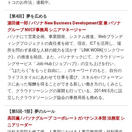
トコのお作法」連載中。
【第4回】夢を広める
湯田健一郎 / パソナ New Business Development室 兼 パソナ
グループ NVCF事務局 シニアマネージャー
パソナにて営業企画、事業開発、システム推進、Webブランデ
ィングプロジェクトの責任者を経て、現在、ICTを活用し、場
所を問わず多様な人材の能力を活かす「LINK WORK(リンクワー
ク)」の推進を統括。また、パソナテックにて、クラウドソーシ
ングサービス「Job-Hub (ジョブハブ)」の立ち上げを行い、
「“はたらく"をもっと自由に。」のキーワードのもと、自分の
ライフスタイルにあわせて仕事を選び、スキルやパフォーマン
スにあった報酬を得ることができる新しい働き方のしくみとし
て、クラウドソーシングの展開も行っている。2014年5月に設
立したクラウドソーシング協会の事務局長も務める。
【第5回-1部】夢のルール
高田薫 / パソナグループ コーポレートガバナンス本部 法務室 シ
ニアリーダー
法科大学院を修了後、人事部における人事労務管理・福利厚生