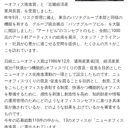
ーオフィス推進賞」と「近畿経済産
業局長賞」を受賞しました。
昨年9月、リスク管理に備え、東京のパソナグループ本部と同様の
機能を有する、グループ統合拠点「パソナグループビル」を大阪
に開設しました。“アートビル”のコンセプトのもと、全館に1000
点のアート村アーティストの絵画を展示、スタッフ・クライアン
ト・社員が心豊かに過ごせる空間を提供し、たくさんの方々がこ
こを訪れています。
日経ニューオフィス賞は1986年12月、通商産業省(現 経済産業
省)が｢快適かつ機能的｣オフィスづくりの普及・促進を目的とした
ニューオフィス化推進運動の一環として設立したものです。ニュ
ーオフィスづくりの普及･促進を図ることを目的とし、創意､工夫
をこらしたオフィスを表彰する制度。快適かつ機能的なオフィス
を整備するために、感性を刺激し創造性を高め、知的財産や情報
の運用管理のためにどのようなオフィスコンセプトに基づき具体
策が施されているか、どのような効果を上げているかを審査する
ものです。
今年の応募総数110件の中から、13のオフィスが「ニューオフィス
推進賞」に選出されています。