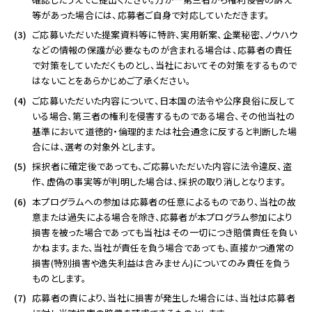
等があった場合には、応募者ご自身で対応していただきます。
ご応募いただいた提案資料等に特許、実用新案、企業秘密、ノウハウ
などの情報の保護が必要なものが含まれる場合は、応募者の責任
で対策をしていただくものとし、当社においてその対策をするもので
はないことをあらかじめご了承ください。
ご応募いただいた内容について、日本国の法令や公序良俗に反して
いる場合、第三者の権利を侵害するものである場合、その他当社の
基準において道徳的・倫理的または社会通念に反すると判断した場
合には、選考の対象外とします。
採択者に確定後であっても、ご応募いただいた内容に法令違反、盗
作、虚偽の事実等が判明した場合は、採択の取り消しとなります。
本プログラムへの参加は応募者の任意によるものであり、当社の故
意または過失による場合を除き、応募者が本プログラム参加により
損害を被った場合であっても当社はその一切につき賠償責任を負い
かねます。また、当社が責任を負う場合であっても、直接かつ通常の
損害(特別損害や逸失利益は含みません)についてのみ責任を負う
ものとします。
応募者の責により、当社に損害が発生した場合には、当社は応募者