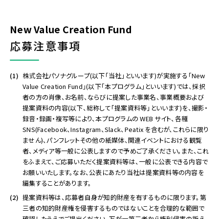
New Value Creation Fund
応募注意事項
株式会社パソナグループ(以下「当社」といいます)が実施する「New
Value Creation Fund」(以下「本プログラム」といいます)では、採択
者の方の肖像、お名前、ならびに提案した事業名、事業概要および
提案資料の内容(以下、総称して「提案資料等」といいます)を、撮影・
録音・録画・複写等により、本プログラムの WEB サイト、各種
SNS(Facebook、Instagram、Slack、Peatix を含むが、これらに限り
ません)、パンフレットその他の紙媒体、関連イベントにおける観覧
者、メディア等一般に公表しますので予めご了承ください。また、これ
をふまえて、ご応募いただく提案資料等は、一般に公表できる内容で
お願いいたします。なお、公表にあたり当社は提案資料等の内容を
編集することがあります。
提案資料等は、応募者自身が知的財産を有するものに限ります。第
三者の知的財産権を侵害するものではないことを合理的な範囲で
確認したうえでご提出ください。万が一第三者から権利侵害の訴え