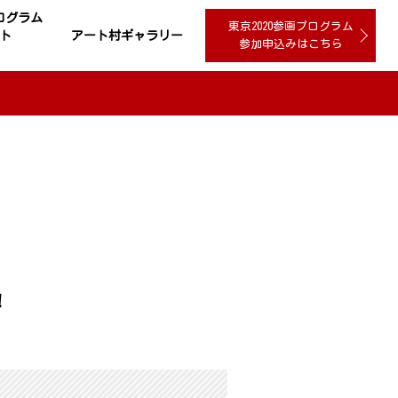
プログラム
東京2020参画プログラム
ト
アート村ギャラリー
参加申込みはこちら
！