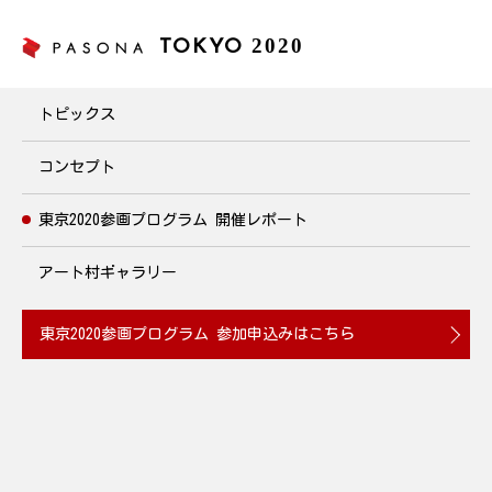
2020
TOKYO
東京2020参画プログラム
トピックス
コンセプト
東京2020参画プログラム
開催レポート
アート村ギャラリー
東京2020参画プログラム
参加申込みはこちら
「農業をテーマに異文化交流会＠淡路島」を開催
2019.06.29
世界への発信