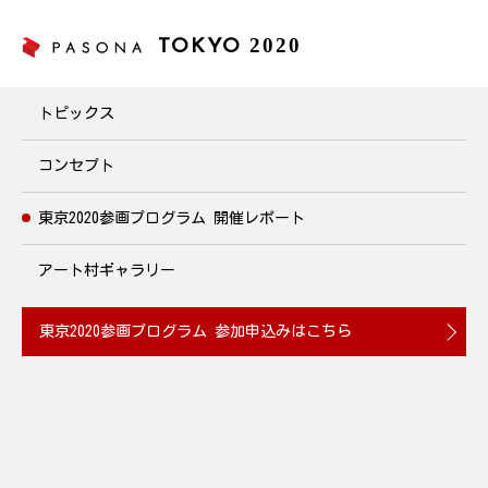
2020
TOKYO
東京2020参画プログラム
トピックス
コンセプト
東京2020参画プログラム
開催レポート
アート村ギャラリー
東京2020参画プログラム
参加申込みはこちら
人生100年時代に必要なこと
『自分らしく生きるためのキャリアデザイン講座』を
開催
2019.07.18
経済・テクノロジー