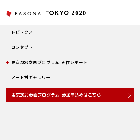
2020
TOKYO
東京2020参画プログラム
トピックス
コンセプト
東京2020参画プログラム
開催レポート
アート村ギャラリー
東京2020参画プログラム
参加申込みはこちら
寺田明日香選手による『食育講座』を開催
2019.10.10
スポーツ・健康