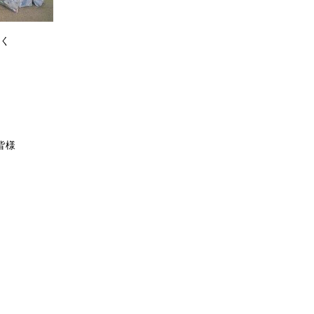
べく
皆様