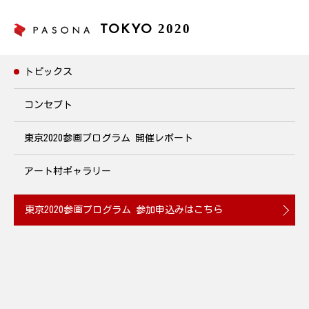
2020
TOKYO
トピックス
トピックス
コンセプト
東京2020参画プログラム
開催レポート
リユース絵本の読み聞かせ～地域で子どもたちを育む
～
アート村ギャラリー
2019年6月22日(土)10:00~12:00開催
東京2020参画プログラム
参加申込みはこちら
2019.06.21
岡山県真備町の保育園では、昨年の西日本豪雨災害によって多く
のおもちゃや絵本が流されてしまい、遊具が少ない状況にありま
す。パソナ岡山では子どもたちの学びの機会を増やすべく、有志