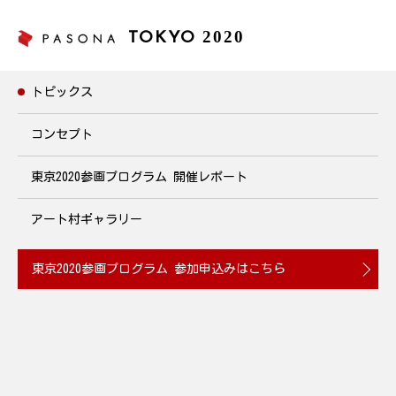
2020
TOKYO
トピックス
トピックス
コンセプト
東京2020参画プログラム
開催レポート
ワーキングママにお役立ち！子供のお弁当セミナー
2019年7月22日(月) 12:20~12:50開催
アート村ギャラリー
2019.07.18
東京2020参画プログラム
参加申込みはこちら
夏休みに向けて子どもたちのお弁当を作る機会が増えるこの時期
に、実食付きでお弁当のレシピを紹介する、働くお母さんに向け
た「子供のお弁当セミナー」を開催します。強く健康な体をつく
るためには、栄養バランスのとれた食事が不可欠です。栄養面や