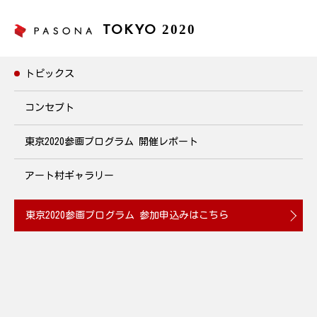
2020
TOKYO
トピックス
トピックス
コンセプト
東京2020参画プログラム
開催レポート
パソナグループ 草野歩選手応援ツアー
2019年7月25日・27日・28日 開催
アート村ギャラリー
2019.07.23
東京2020参画プログラム
参加申込みはこちら
パソナグループでアスリート社員として働きながら、現役アスリ
ートとして活躍する草野歩選手が出場するビーチバレーボール大
会の応援ツアーを開催。東京2020大会でも使用する「潮風公園」
で行われる臨場感あふれる大会です。普段交流する機会が少ない