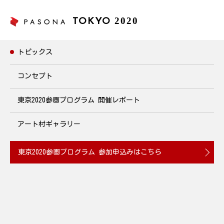
2020
TOKYO
トピックス
トピックス
コンセプト
東京2020参画プログラム
開催レポート
寺田先生のかけっこ教室
～ママアスリートから走り方を学ぼう！～
アート村ギャラリー
2019年9月15日(日)10:00~12:00開催
東京2020参画プログラム
参加申込みはこちら
2019.09.09
100ｍハードルにて2008年～2010年の日本選手権を3連覇した記録
を持ち、現在は「育児」「競技」「仕事」の3足のわらじをはき
ながら、陸上競技で東京2020オリンピック競技大会出場を目指す