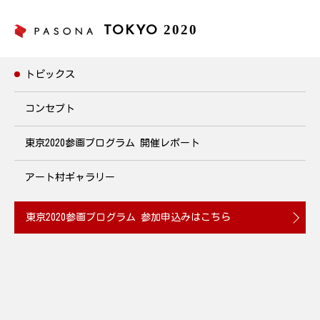
2020
TOKYO
トピックス
トピックス
コンセプト
東京2020参画プログラム
開催レポート
どんぐり拾いで植樹に貢献！プロジェクト＠パソナ・
渋谷
アート村ギャラリー
2019年12月5日(木)～10日(火) 開催
東京2020参画プログラム
参加申込みはこちら
2019.11.27
10月末から12月末まで、
パソナグループは
全国拠点でどんぐり
どんぐ
を拾い集めて植樹に繋げる緑化運動をおこなっています。
りの木は保水力が高く、地面に根を広く張るため、山の土砂崩れ