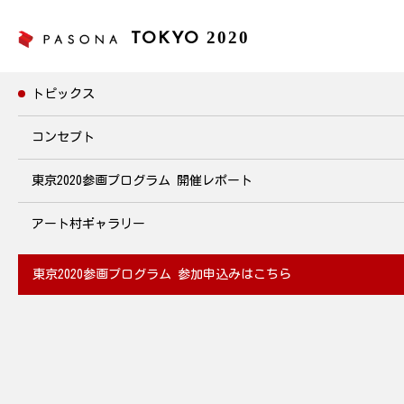
2020
TOKYO
トピックス
トピックス
コンセプト
東京2020参画プログラム
開催レポート
第1回 パソナ選手権～Air chair～
2019年12月2日～27日開催
アート村ギャラリー
2019.11.26
東京2020参画プログラム
参加申込みはこちら
グループ会社の垣根を越えたコミュニケーションを図ることを目
的に、様々なスポーツでスコアを競う「パソナ選手権」を開催。
国内計82拠点で働くパソナグループ各社社員とエキスパートスタ
ッフが気軽に参加できる競技を来年4月まで全5回行います。第1