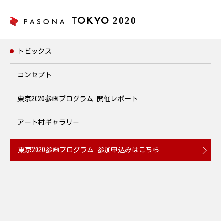
2020
TOKYO
トピックス
トピックス
コンセプト
東京2020参画プログラム
開催レポート
パソナ ボラキャリ★イベント
2019年12月16日(月)19:00~21:00 開催
アート村ギャラリー
2019.12.06
東京2020参画プログラム
参加申込みはこちら
ボランティア経験を自身のキャリアに活かす方法を学ぶ『パソナ
ボラキャリ★イベント』を開催。セッション１では『ボランティ
ア経験から得られる学び』について、セッション2では『どのよ
うにキャリアやビジネスに繋げることができるか』、社会奉仕活