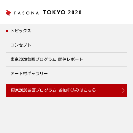
2020
TOKYO
トピックス
トピックス
コンセプト
東京2020参画プログラム
開催レポート
劇的に変わる自己アピール～強みの考え方と伝え方～
2020年1月25日(土)14:00~15:30開催
アート村ギャラリー
2020.01.10
東京2020参画プログラム
参加申込みはこちら
パソナに登録しているエキスパートスタッフの皆様に向け、今後
のキャリアを考える講座を開催します。ビジネススキルを分析
し、強みの考え方と、強みを売りに変える伝え方を学びます。自
己アピールを見直すきっかけになる講座です。ぜひお気軽にご参