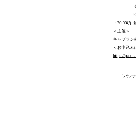
皇居を
JOB H
・20:00頃
＜主催＞
キャプラン
＜お申込み
https://pason
「パソナ