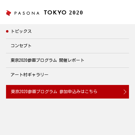
2020
TOKYO
トピックス
トピックス
コンセプト
東京2020参画プログラム
開催レポート
寺田明日香選手による「体幹トレーニング」
2020年1月23日(木)18:30~19:30 開催
アート村ギャラリー
2020.01.16
東京2020参画プログラム
参加申込みはこちら
100ｍハードルにて日本記録を更新し、現在は「育児」「競技」
「仕事」の3足のわらじをはきながら、陸上競技で東京2020オリ
ンピック競技大会出場を目指すパソナグループのアスリート社員
寺田明日香による、「体幹トレーニング」を実施。 体幹を鍛え