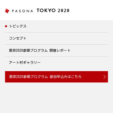
2020
TOKYO
トピックス
トピックス
コンセプト
東京2020参画プログラム
開催レポート
キャリアデザイン講座 名駅・大阪で開催
2019年2月12日(水)・26日(水)
アート村ギャラリー
2020.01.17
東京2020参画プログラム
参加申込みはこちら
パソナに登録しているエキスパートスタッフ向けに、キャリアデ
ザイン講座を毎月開催しています。自身を振り返り、これまでの
経験を棚卸しすることで価値観や強みを確認。「できること」を
考え、未来に向けて「ありたい姿」を描きます。ぜひお気軽にご