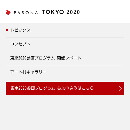
2020
TOKYO
トピックス
トピックス
コンセプト
東京2020参画プログラム
開催レポート
障害者雇用勉強会
2020年4月8日(水)17:00~/18:30~開催
アート村ギャラリー
2020.03.31
東京2020参画プログラム
参加申込みはこちら
パソナグループの特例子会社であるパソナハートフルは、「障害
は個性！才能に障害はない！」をコンセプトに、働く意欲があり
ながら就労が困難な障害者がイキイキと働ける環境と、健常者と
共に社会参加できる「共生の場」を創りだしてきました。現在は