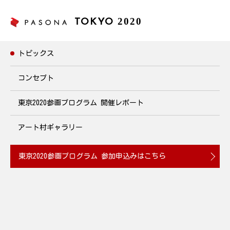
2020
TOKYO
トピックス
トピックス
コンセプト
東京2020参画プログラム
開催レポート
30minエクササイズレッスン~体幹トレーニング編~
2020年5月20日(水)19:30~20:00 開催
アート村ギャラリー
2020.05.14
東京2020参画プログラム
参加申込みはこちら
パソナグループは各回テーマを決めて自宅でできるオンラインエ
クササイズを、定期的に開催しています。今回は『代謝アップで
ダイエットサポート』をテーマに体幹トレーニングを行います。
体幹を鍛えることで、筋力向上による体の引き締めや体力UPの