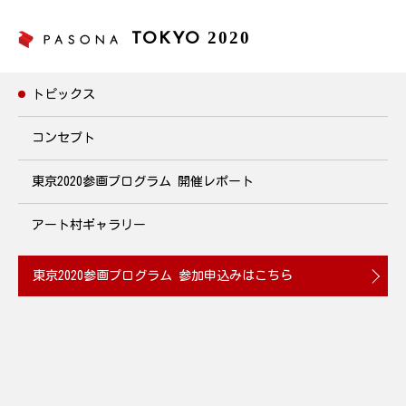
2020
TOKYO
トピックス
トピックス
コンセプト
東京2020参画プログラム
開催レポート
健康LIVEセミナー ~女性の健康 PMS対策編~
2020年5月20日(水)12:30~12:50 開催
アート村ギャラリー
2020.05.19
東京2020参画プログラム
参加申込みはこちら
在宅ワークが進む中、ランチタイムで健康に関する情報を学ぶ
「健康LIVEセミナー」をオンラインで実施。今回は女性の健康
をテーマにPMSの症状を緩和する方法を学びます。例えば効果的
な食事や十分な睡眠をとることで月経による不調を改善すること