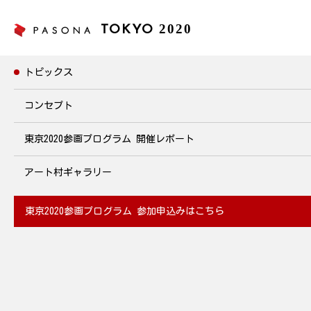
2020
TOKYO
トピックス
トピックス
コンセプト
東京2020参画プログラム
開催レポート
パソナアスリートチャレンジ
草野歩 ~トイレットペーパートスチャレンジ編~
アート村ギャラリー
2020年5月27日~6月26日 開催
東京2020参画プログラム
参加申込みはこちら
2020.05.27
パソナグループでアスリート社員として働きながら、現役アスリ
ートとしても活躍する3名(陸上：寺田選手、ビーチバレー：草野
選手、ラグビー：玉井選手)による、自宅で運動を楽しめるチャ