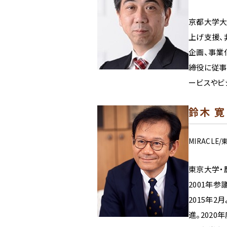
京都大学大
上げ支援、
企画、事業
締役に従事し
ービスやビ
鈴木 寛
MIRACL
東京大学・
2001年
2015年
進。202