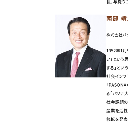
長、与党ウ
南部 靖
株式会社パ
1952年1
い」という
する」とい
社会インフ
「PASO
る「パソナ
社会課題の
産業を活性
移転を発表