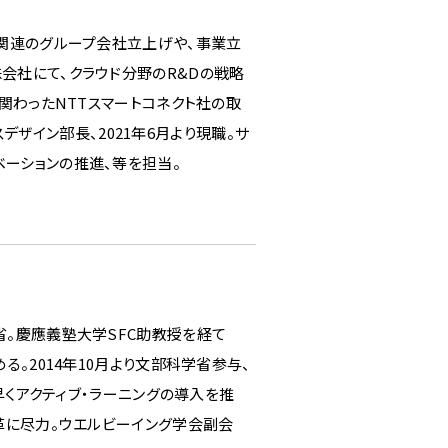
ト関連のグループ会社立上げや、事業立
会社にて、クラウド分野のR&Dの戦略
関わったNTTスマートコネクト社の取
スデザイン部長、2021年6月より現職。サ
ーションの推進、等を担当。
省。慶應義塾大学SFC助教授を経て
る。2014年10月より文部科学省参与、
早くアクティブ・ラーニングの導入を推
革に尽力。ウエルビーイング学会副会