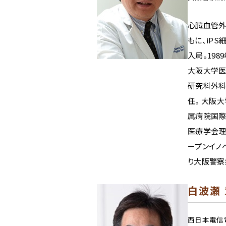
心臓血管外
もに、iPS
入局。19
大阪大学医
研究科外科
任。 大阪
属病院国際
医療学会理
ープンイノベ
り大阪警察
白波瀬 
西日本電信