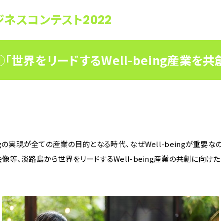
gビジネスコンテスト2022
「世界をリードするWell-being産業を共
ngの実現が全ての産業の目的となる時代、なぜWell-beingが重要な
社会像等、淡路島から世界をリードするWell-being産業の共創に向