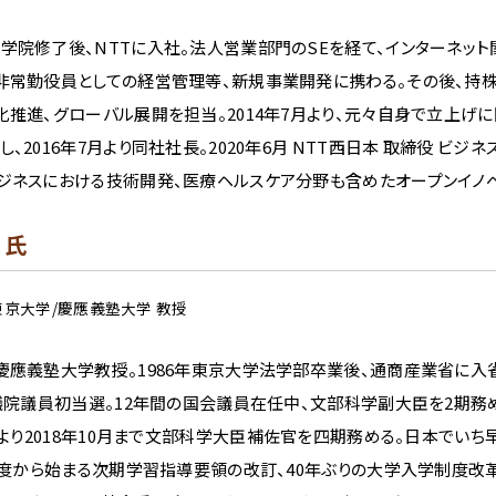
学院修了後、NTTに入社。法人営業部門のSEを経て、インターネッ
非常勤役員としての経営管理等、新規事業開発に携わる。その後、持株
化推進、グローバル展開を担当。2014年7月より、元々自身で立上げに
、2016年7月より同社社長。2020年6月 NTT西日本 取締役 ビジネ
ジネスにおける技術開発、医療ヘルスケア分野も含めたオープンイノベ
 氏
E/東京大学/慶應義塾大学 教授
慶應義塾大学教授。1986年東京大学法学部卒業後、通商産業省に入
参議院議員初当選。12年間の国会議員在任中、文部科学副大臣を2期務め
2月より2018年10月まで文部科学大臣補佐官を四期務める。日本でいち
0年度から始まる次期学習指導要領の改訂、40年ぶりの大学入学制度改