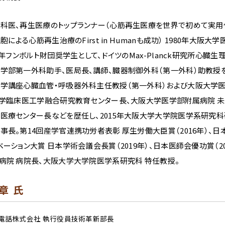
科医、再生医療のトップランナー（心筋再生医療を世界で初めて実用
細胞による心筋再生治療のFirst in Humanも成功） 1980年大
89年フンボルト財団奨学生として、ドイツのMax-Planck研究所心臓
学部第一外科助手、医局長、講師、臓器制御外科（第一外科）助教授を
学講座心臓血管・呼吸器外科主任教授（第一外科）および大阪大学
大学臨床医工学融合研究教育センター長、大阪大学医学部附属病院 
医療センター長などを歴任し、2015年大阪大学大学院医学系研究科
事長。第14回産学官連携功労者表彰 厚生労働大臣賞（2016年）、日本
ーション大賞 日本学術会議会長賞（2019年）、日本医師会優功賞（2019
病院 病院長、大阪大学大学院医学系研究科 特任教授。
章 氏
電話株式会社 執行役員技術革新部長