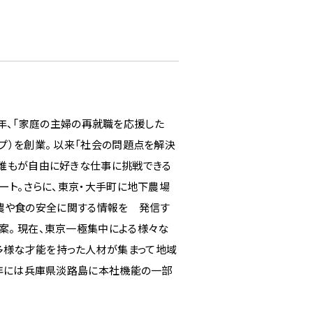
76年、「家庭の主婦の再就職を応援した
プ）を創業。 以来「社会の問題点を解決
、誰もが自由に好きな仕事に挑戦できる
タート。さらに、東京・大手町に地下農場
、酪農や食の安全に関する情報を 発信す
案。 現在、東京一極集中による様々な
多様な才能を持った人材が集まって地域
0年には兵庫県淡路島に本社機能の一部