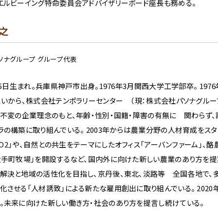
エルビーイング特命委員会アドバイザリーボード座長も務める。
之
ソナグループ グループ代表
月5日生まれ。兵庫県神戸市出身。1976年3月関西大学工学部卒。 19
思いから、株式会社テンポラリーセンター （現：株式会社パソナグルー
う不変の企業理念のもと、年齢・性別・国籍・障害の有無に 関わらず
ラの構築に取り組んでいる。 2003年からは農業分野の人材育成をス
NA O2」や、自然との共生をテーマにしたオフィス「アーバンファーム」
大手町牧場」を開設するなど、国内外に向けた新しい農業のあり方を提
解決と地域の活性化を目指し、京丹後、東北、淡路等 全国各地で、
化させる「人材誘致」による新たな雇用創出に取り組んでいる。 202
。未来に向けた新しい働き方・社会のあり方を提言し続けている。