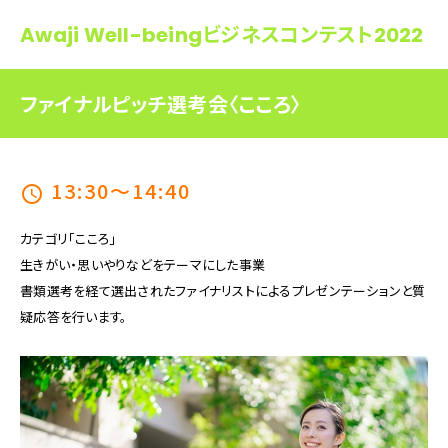
Awaji Well-beingビジネスコンテスト2022
ファイナルピッチ選考会〈こころ〉
13:30～14:40
schedule
カテゴリ「こころ」
生きがい・思いやりなどをテーマにした事業
書類選考を経て選出されたファイナリストによるプレゼンテーションと質
疑応答を行います。