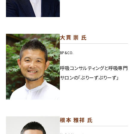
大貫 崇 氏
BP&CO.
呼吸コンサルティングと呼吸専門
サロンの「ぶりーずぷりーず」
根本 雅祥 氏