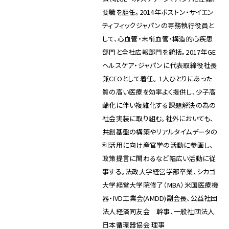
要職を歴任。2014年ボストン・サイエン
ティフィックジャパンの専務執行役員と
して、心血管・末梢血管・構造的心疾患
部門と全社広報部門を統括。2017年GE
ヘルスケア・ジャパンに代表取締役社長
兼CEOとして着任。 1人ひとりにあった
質の高い医療を効率よく提供し、少子高
齢化に伴い複雑化する課題解決の為の
社会実装に取り組む。社外においても、
共創基盤の構築やリアルタイムデータの
利活用に向け産官学の活動に参画し、
政策提言に関わるなど幅広い活動に従
事する。法政大学経営学部卒業、シカゴ
大学経営大学院修了（MBA）米国医療機
器・IVD工業会(AMDD)副会長、公益社団
法人経済同友会 幹事、一般社団法人
日本循環器協会 理事