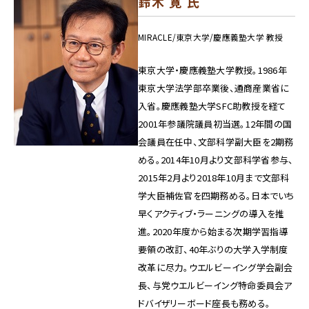
鈴木 寛 氏
MIRACLE/東京大学/慶應義塾大学 教授
東京大学・慶應義塾大学教授。1986年
東京大学法学部卒業後、通商産業省に
入省。慶應義塾大学SFC助教授を経て
2001年参議院議員初当選。12年間の国
会議員在任中、文部科学副大臣を2期務
める。2014年10月より文部科学省参与、
2015年2月より2018年10月まで文部科
学大臣補佐官を四期務める。日本でいち
早くアクティブ・ラーニングの導入を推
進。2020年度から始まる次期学習指導
要領の改訂、40年ぶりの大学入学制度
改革に尽力。ウエルビーイング学会副会
長、与党ウエルビーイング特命委員会ア
ドバイザリーボード座長も務める。