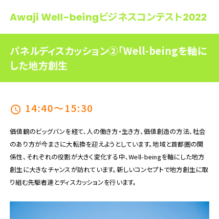
Awaji Well-beingビジネスコンテスト2022
パネルディスカッション②「Well-beingを軸に
した地方創生
14:40～15:30
schedule
価値観のビッグバンを経て、人の働き方・生き方、価値創造の方法、社会
のあり方が今まさに大転換を迎えようとしています。地域と首都圏の関
係性、それぞれの役割が大きく変化する中、Well-beingを軸にした地方
創生に大きなチャンスが訪れています。新しいコンセプトで地方創生に取
り組む先駆者達とディスカッションを行います。