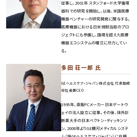
従事し、2001年 スタンフォード大学循環
器科での研究を開始し、以後、米国医療
機器ベンチャーの研究開発に関与する。
医療機器における日米規制当局のプロ
ジェクトにも参画し、国境を超えた医療
機器エコシステムの確立に尽力してい
る。
多田 荘一郎 氏
GEヘルスケア・ジャパン株式会社 代表取締
役社長兼CEO
1995年、直販PCメーカー日本ゲートウ
ェイの法人設立に従事。その後、体外診
断薬大手の日本ベクトン・ディッキンソ
ン、2008年よりGE横河メディカルシステ
ム（現GEヘルスケア・ジャパン）に在籍、