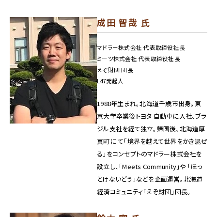
成田 智哉 氏
マドラー株式会社 代表取締役社長
ミーツ株式会社 代表取締役社長
えぞ財団 団長
L47発起人
1988年生まれ。北海道千歳市出身。東
京大学卒業後トヨタ 自動車に入社、ブラ
ジル支社を経て独立。帰国後、北海道厚
真町に て「境界を越えて世界をかき混ぜ
る」をコンセプトのマドラー株式会社を
設立し、「Meets Community」や 「ほっ
とけないどう」などを企画運営。北海道
経済コミュニティ「えぞ財団」団長。