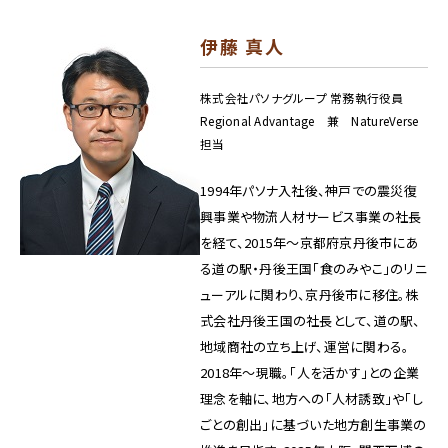
伊藤 真人
株式会社パソナグループ 常務執行役員
Regional Advantage 兼 NatureVerse
担当​
1994年パソナ入社後、神戸での震災復
興事業や物流人材サービス事業の社長
を経て、​2015年～京都府京丹後市にあ
る道の駅・丹後王国「食のみやこ」のリニ
ューアルに関わり、京丹後市に移住。​株
式会社丹後王国の社長として、道の駅、
地域商社の立ち上げ、運営に関わる。​
2018年～現職。「人を活かす」との企業
理念を軸に、地方への「人材誘致」や「し
ごとの創出」に基づいた​地方創生事業の