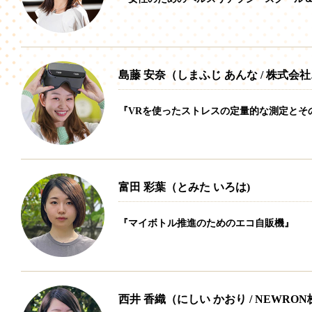
島藤 安奈（しまふじ あんな / 株式
『VRを使ったストレスの定量的な測定とその
富田 彩葉（とみた いろは)
『マイボトル推進のためのエコ自販機』
西井 香織（にしい かおり / NEWRO