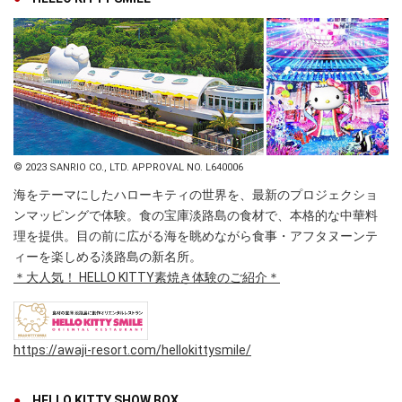
© 2023 SANRIO CO., LTD. APPROVAL NO. L640006
海をテーマにしたハローキティの世界を、最新のプロジェクショ
ンマッピングで体験。食の宝庫淡路島の食材で、本格的な中華料
理を提供。目の前に広がる海を眺めながら食事・アフタヌーンテ
ィーを楽しめる淡路島の新名所。
＊大人気！ HELLO KITTY素焼き体験のご紹介＊
https://awaji-resort.com/hellokittysmile/
HELLO KITTY SHOW BOX