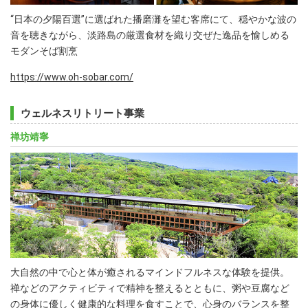
“日本の夕陽百選”に選ばれた播磨灘を望む客席にて、穏やかな波の
音を聴きながら、淡路島の厳選食材を織り交ぜた逸品を愉しめる
モダンそば割烹
https://www.oh-sobar.com/
ウェルネスリトリート事業
禅坊靖寧
大自然の中で心と体が癒されるマインドフルネスな体験を提供。
禅などのアクティビティで精神を整えるとともに、粥や豆腐など
の身体に優しく健康的な料理を食すことで、心身のバランスを整