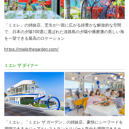
「ミエレ」の姉妹店。芝生が一面に広がる緑豊かな解放的な空間
で、日本の夕陽100選に選ばれた淡路島の夕陽や播磨灘の美しい海
を一望できる最高のロケーション
https://mielethegarden.com/
ミエレ ザ ダイナー
「ミエレ」「ミエレ ザ ガーデン」の姉妹店。豪快にシーフードを
満喫できるカジュアルレストランとリゾート気分を満喫できるカ