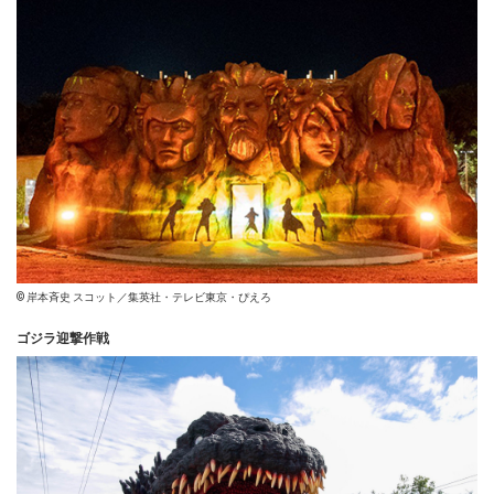
© 岸本斉史 スコット／集英社・テレビ東京・ぴえろ
ゴジラ迎撃作戦