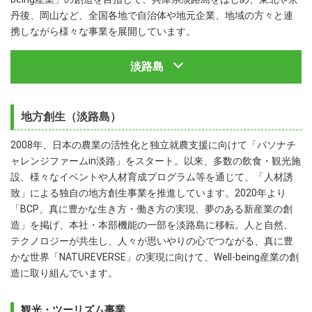
丹後、岡山など、全国各地で自治体や地元企業、地域の方々と連
携しながら様々な事業を展開しています。
淡路島
地方創生（淡路島）
2008年、日本の農業の活性化と独立就農支援に向けて「パソナチ
ャレンジファームin淡路」をスタート。以来、多数の飲食・観光施
設、様々なイベントや人材育成プログラム等を通じて、「人材誘
致」による独自の地方創生事業を推進しています。2020年より
「BCP、真に豊かな生き方・働き方の実現、夢のある新産業の創
造」を掲げ、本社・本部機能の一部を淡路島に移転。人と自然、
テクノロジーが共生し、人々が思いやりの心でつながる、真に豊
かな世界「NATUREVERSE」の実現に向けて、Well-being産業の創
造に取り組んでいます。
観光・ツーリズム事業