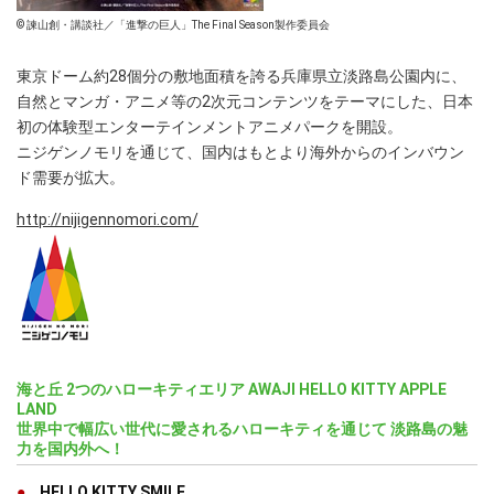
© 諫山創・講談社／「進撃の巨人」The Final Season製作委員会
東京ドーム約28個分の敷地面積を誇る兵庫県立淡路島公園内に、
自然とマンガ・アニメ等の2次元コンテンツをテーマにした、日本
初の体験型エンターテインメントアニメパークを開設。
ニジゲンノモリを通じて、国内はもとより海外からのインバウン
ド需要が拡大。
http://nijigennomori.com/
海と丘 2つのハローキティエリア AWAJI HELLO KITTY APPLE
LAND
世界中で幅広い世代に愛されるハローキティを通じて 淡路島の魅
力を国内外へ！
HELLO KITTY SMILE