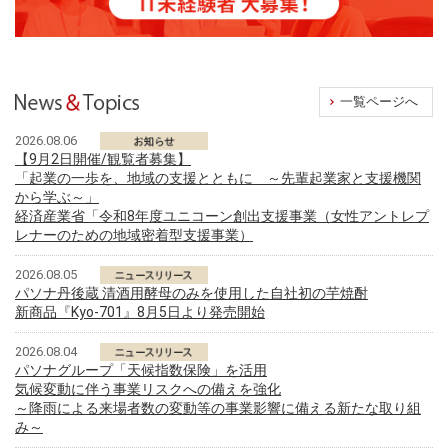
一覧ページへ
2026.08.06
【9月2日開催/観覧者募集】
「起業の一歩を、地域の支援とともに ～先輩起業家と支援機関
から学ぶ～」
経済産業省「令和8年度ユニコーン創出支援事業（女性アントレプ
レナーのための地域密着型支援事業）
2026.08.05
パソナ丹後蔵 清酒用酵母のみを使用した自社初の芋焼酎
新商品『Kyo-701』8月5日より発売開始
2026.08.04
パソナグループ「天候指数保険」を活用
気候変動に伴う事業リスクへの備えを強化
～降雨による来場者数の変動等の事業影響に備える新たな取り組
み～