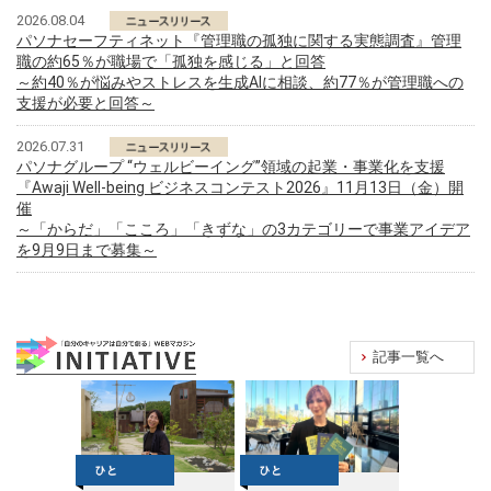
2026.08.04
パソナセーフティネット『管理職の孤独に関する実態調査』管理
職の約65％が職場で「孤独を感じる」と回答
～約40％が悩みやストレスを生成AIに相談、約77％が管理職への
支援が必要と回答～
2026.07.31
パソナグループ “ウェルビーイング”領域の起業・事業化を支援
『Awaji Well-being ビジネスコンテスト2026』11月13日（金）開
催
～「からだ」「こころ」「きずな」の3カテゴリーで事業アイデア
を9月9日まで募集～
記事一覧へ