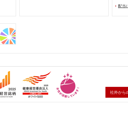
配当
社外から