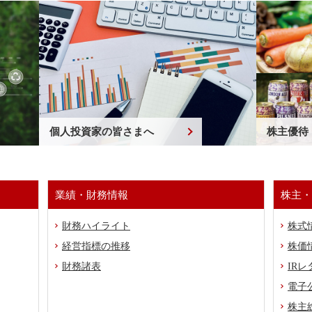
個人投資家の皆さまへ
株主優待
業績・財務情報
株主・
財務ハイライト
株式
経営指標の推移
株価
財務諸表
IRレ
電子
株主