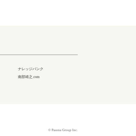
ナレッジバンク
南部靖之.com
© Pasona Group Inc.