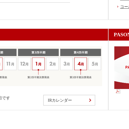
コー
PASON
5日です
IRカレンダー