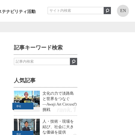
EN
ステナビリティ活動
記事キーワード検索
人気記事
文化の力で淡路島
と世界をつなぐ
—Awaji Art Circusの
挑戦
1
人・技術・現場を
結び、社会に大き
な価値を提供