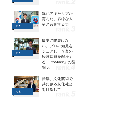
2
異色のキャリアが
育んだ、多様な人
材と共創する力
3
提案に限界はな
い。プロの知見を
シェアし、企業の
経営課題を解決す
る「ProShare」の醍
醐味
4
音楽、文化芸術で
共に創る文化社会
を目指して
5