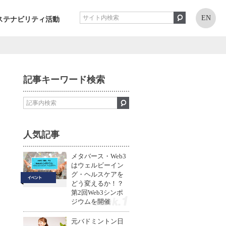
EN
ステナビリティ活動
記事キーワード検索
人気記事
メタバース・Web3
はウェルビーイン
グ・ヘルスケアを
どう変えるか！？
第2回Web3シンポ
ジウムを開催
1
元バドミントン日