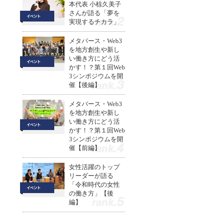
本代表 小椋久美子
さんが語る「夢を
実現するチカラ」
2
メタバース・Web3
を地方創生や新し
い働き方にどう活
かす！？第１回Web
3シンポジウムを開
催【後編】
3
メタバース・Web3
を地方創生や新し
い働き方にどう活
かす！？第１回Web
3シンポジウムを開
催【前編】
4
女性活躍のトップ
リーダーが語る
「令和時代の女性
の働き方」【後
編】
5