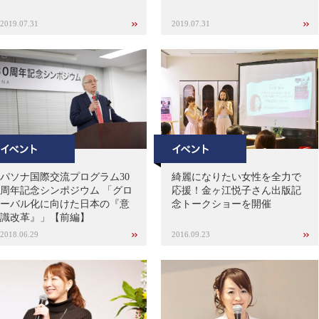
2019.07.31
2019.07.31
パソナ国際交流プログラム30
綺麗になりたい女性を全力で
周年記念シンポジウム 「グロ
応援！金ヶ江悦子さん出版記
ーバル化に向けた日本の『意
念トークショーを開催
識改革』」【前編】
2018.06.29
2016.09.23