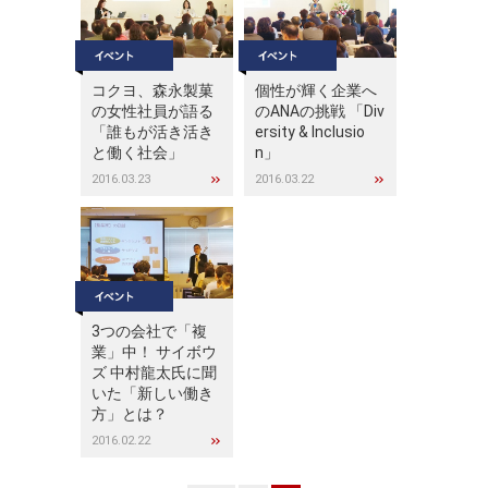
コクヨ、森永製菓
個性が輝く企業へ
の女性社員が語る
のANAの挑戦 「Div
「誰もが活き活き
ersity & Inclusio
と働く社会」
n」
2016.03.23
2016.03.22
3つの会社で「複
業」中！ サイボウ
ズ 中村龍太氏に聞
いた「新しい働き
方」とは？
2016.02.22