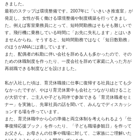
きました。
最初のステップは環境整備です。2007年に「いきいき推進室」が
発足し、女性が長く働ける環境整備や制度構築を行ってきまし
た。例えば客室乗務員にとって、短時間勤務はそもそも難しいで
す。飛行機に乗務している時間に「お先に失礼します」とはいき
ませんからね。そうすると、短時間勤務ではなく「短日数勤務」
のほうがANAには適しています。
また、配偶者の転勤に伴い会社を辞める人も多かったので、その
ための休職制度を作ったり、一度会社を辞めて家庭に入った方が
再就職できる制度などを設けました。
私が入社した頃は、育児休職後に仕事に復帰する社員はとても少
なかったですが、やはり育児休業中も会社とつながり続けること
が大切です。ご主人や子ども同伴で参加できる「育児休職者セミ
ナー」を実施し、先輩社員の話を聞いて、みんなでディスカッシ
ョンする場を作っています。
また、育児休職中から心の準備と両立体制を考えられるよう「仕
事復帰応援ブック」を作ったり、「子ども職場参観日」を作って
お父さん、お母さんの仕事や職場に対して、ご家族にご理解いた