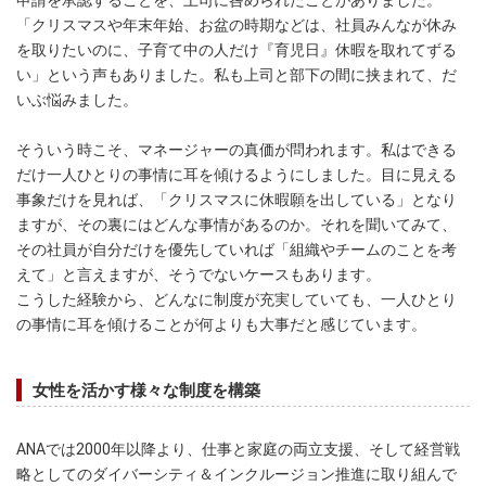
申請を承認することを、上司に咎められたことがありました。
「クリスマスや年末年始、お盆の時期などは、社員みんなが休み
を取りたいのに、子育て中の人だけ『育児日』休暇を取れてずる
い」という声もありました。私も上司と部下の間に挟まれて、だ
いぶ悩みました。
そういう時こそ、マネージャーの真価が問われます。私はできる
だけ一人ひとりの事情に耳を傾けるようにしました。目に見える
事象だけを見れば、「クリスマスに休暇願を出している」となり
ますが、その裏にはどんな事情があるのか。それを聞いてみて、
その社員が自分だけを優先していれば「組織やチームのことを考
えて」と言えますが、そうでないケースもあります。
こうした経験から、どんなに制度が充実していても、一人ひとり
の事情に耳を傾けることが何よりも大事だと感じています。
女性を活かす様々な制度を構築
ANAでは2000年以降より、仕事と家庭の両立支援、そして経営戦
略としてのダイバーシティ＆インクルージョン推進に取り組んで