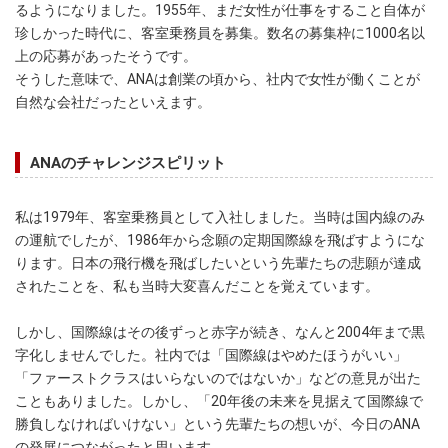
るようになりました。1955年、まだ女性が仕事をすること自体が
珍しかった時代に、客室乗務員を募集。数名の募集枠に1000名以
上の応募があったそうです。
そうした意味で、ANAは創業の頃から、社内で女性が働くことが
自然な会社だったといえます。
ANAのチャレンジスピリット
私は1979年、客室乗務員として入社しました。当時は国内線のみ
の運航でしたが、1986年から念願の定期国際線を飛ばすようにな
ります。日本の飛行機を飛ばしたいという先輩たちの悲願が達成
されたことを、私も当時大変喜んだことを覚えています。
しかし、国際線はその後ずっと赤字が続き、なんと2004年まで黒
字化しませんでした。社内では「国際線はやめたほうがいい」
「ファーストクラスはいらないのではないか」などの意見が出た
こともありました。しかし、「20年後の未来を見据えて国際線で
勝負しなければいけない」という先輩たちの想いが、今日のANA
の発展につながったと思います。