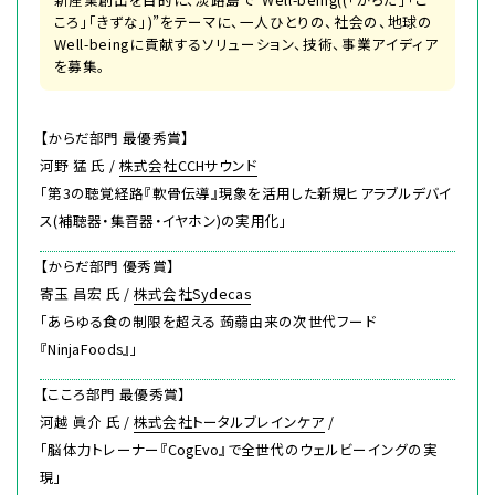
ころ」「きずな」)”をテーマに、一人ひとりの、社会の、地球の
Well-beingに貢献するソリューション、技術、事業アイディア
を募集。
【からだ部門 最優秀賞】
河野 猛 氏 /
株式会社CCHサウンド
「第3の聴覚経路『軟骨伝導』現象を活用した新規ヒアラブルデバイ
ス(補聴器・集音器・イヤホン)の実用化」
【からだ部門 優秀賞】
寄玉 昌宏 氏 /
株式会社Sydecas
「あらゆる食の制限を超える 蒟蒻由来の次世代フード
『NinjaFoods』」
【こころ部門 最優秀賞】
河越 眞介 氏 /
株式会社トータルブレインケア
/
「脳体力トレーナー『CogEvo』で全世代のウェルビーイングの実
現」