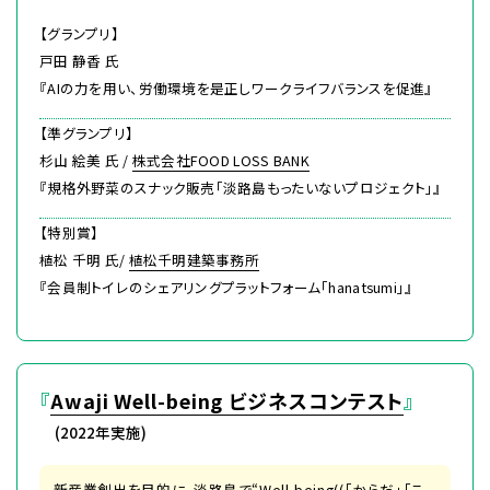
【グランプリ】
戸田 静香 氏
『AIの力を用い、労働環境を是正しワークライフバランスを促進』
【準グランプリ】
杉山 絵美 氏 /
株式会社FOOD LOSS BANK
『規格外野菜のスナック販売「淡路島もったいないプロジェクト」』
【特別賞】
植松 千明 氏/
植松千明建築事務所
『会員制トイレのシェアリングプラットフォーム「hanatsumi」』
『
Awaji Well-being ビジネスコンテスト
』
(2022年実施)
新産業創出を目的に、淡路島で“Well-being((「からだ」「こ