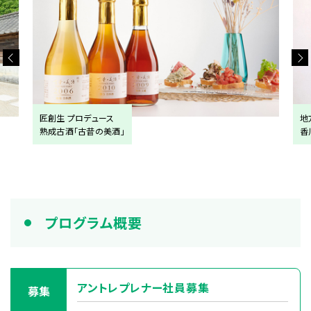
生 プロデュース
地方創生プロデュ
古酒「古昔の美酒」
香川県琴平文具店
プログラム概要
アントレプレナー社員募集
募集