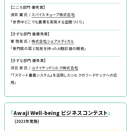
【こころ部門 優秀賞】
須貝 翼 氏 /
スパイスキューブ株式会社
「世界中どこでも農業を実現する空間づくり」
【きずな部門 最優秀賞】
峯 啓真 氏 /
株式会社シェアメディカル
「専門医の耳と知見を持ったAI聴診器の開発」
【きずな部門 優秀賞】
河合 崇 氏 /
ユナイテッドシルク株式会社
「『スマート養蚕システム』を活用したシルクのフードテックへの応
用」
『
Awaji Well-being ビジネスコンテスト
』
(2023年実施)