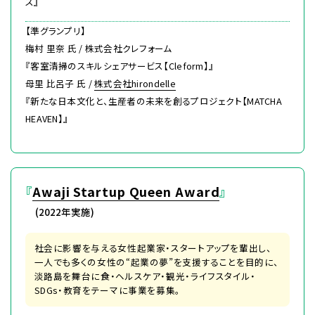
ス』
【準グランプリ】
梅村 里奈 氏 / 株式会社クレフォーム
『客室清掃のスキルシェアサービス【Cleform】』
母里 比呂子 氏 /
株式会社hirondelle
『新たな日本文化と、生産者の未来を創るプロジェクト【MATCHA
HEAVEN】』
『
Awaji Startup Queen Award
』
(2022年実施)
社会に影響を与える女性起業家・スタートアップを輩出し、
一人でも多くの女性の“起業の夢”を支援することを目的に、
淡路島を舞台に食・ヘルスケア・観光・ライフスタイル・
SDGs・教育をテーマに事業を募集。