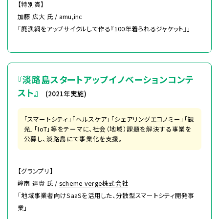
【特別賞】
加藤 広大 氏 / amu,inc
「廃漁網をアップサイクルして作る『100年着られるジャケット』」
『淡路島スタートアップイノベーションコンテ
スト』
(2021年実施)
「スマートシティ」「ヘルスケア」「シェアリングエコノミー」「観
光」「IoT」等をテーマに、社会（地域）課題を解決する事業を
公募し、淡路島にて事業化を支援。
【グランプリ】
嶂南 達貴 氏 /
scheme verge株式会社
「地域事業者向けSaaSを活用した、分散型スマートシティ開発事
業」