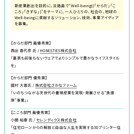
新産業創出を目的に、淡路島で“Well-being((「からだ」「こ
ころ」「きずな」)”をテーマに、一人ひとりの、社会の、地球の
Well-beingに貢献するソリューション、技術、事業アイディア
を募集。
【からだ部門 最優秀賞】
西出 喜代彦 氏 /
HONESTIES株式会社
「裏表も前後もないウェアでよりシンプルで豊かなライフスタイル
を」
【からだ部門 優秀賞】
國村 大喜氏 /
株式会社さかなファーム
「いのちつながる次世代の養殖産業を実現・発展させる“漁援
隊"事業」」
【こころ部門 最優秀賞】
小間 裕康 氏 /
セレンディクス株式会社
「住宅ローンからの解放と自由な人生を実現する3Dプリンター住