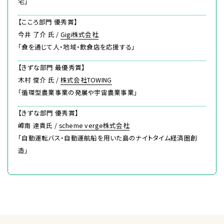
宅」
【こころ部門 優秀賞】
今井 了介 氏 /
Gigi株式会社
「食を通じて人・地域・飲食店を応援する」
【きずな部門 最優秀賞】
木村 俊介 氏 /
株式会社TOWING
「循環型農業事業の発展や宇宙農業事業」
【きずな部門 優秀賞】
嶂南 達貴氏 /
scheme verge株式会社
「自動運転バス・自動運航船を用いた島のナイトタイム経済圏創
造」