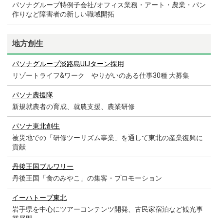
パソナグループ特例子会社/オフィス業務・アート・農業・パン
作りなど障害者の新しい職域開拓
地方創生
パソナグループ淡路島UIJターン採用
リゾートライフ&ワーク やりがいのある仕事30種 大募集
パソナ農援隊
新規就農者の育成、就農支援、農業研修
パソナ東北創生
被災地での「研修ツーリズム事業」を通して東北の産業復興に
貢献
丹後王国ブルワリー
丹後王国「食のみやこ」の集客・プロモーション
イーハトーブ東北
岩手県を中心にツアーコンテンツ開発、古民家宿泊など観光事