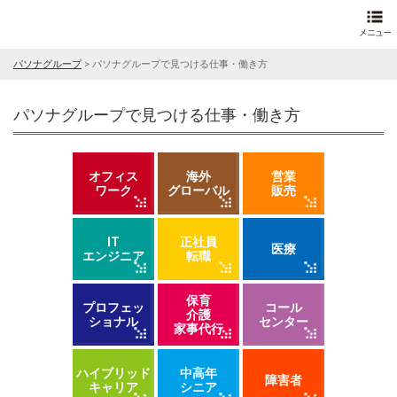
パソナグループ
>
パソナグループで見つける仕事・働き方
パソナグループで見つける仕事・働き方
オフィス
海外
営業
ワーク
グローバル
販売
IT
正社員
医療
エンジニア
転職
保育
プロフェッ
コール
介護
ショナル
センター
家事代行
ハイブリッド
中高年
障害者
キャリア
シニア