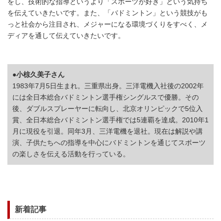
をし、技術的な指導というより「スポーツが好き」という気持ち
を伝えていきたいです。また、「バドミントン」という競技がも
っと社会から注目され、メジャーになる環境づくりをすべく、メ
ディアを通して伝えていきたいです。
●小椋久美子さん
1983年7月5日生まれ。三重県出身。三洋電機入社後の2002年
には全日本総合バドミントン選手権シングルスで優勝。その
後、ダブルスプレーヤーに転向し、北京オリンピックで5位入
賞、全日本総合バドミントン選手権では5連覇を達成。2010年1
月に現役を引退。同年3月、三洋電機を退社。現在は解説や講
演、子供たちへの指導を中心にバドミントンを通じてスポーツ
の楽しさを伝える活動を行っている。
新着記事