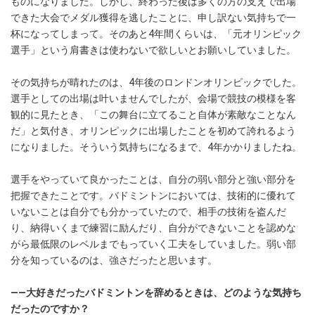
ものになりました。しかし、終わった後は多くの方の支えで出場
できた大会でメダル獲得を逃したことに、申し訳ない気持ちで一
杯になってしまって。そのあと4年間くらいは、「元オリンピック
選手」という肩書きは使わないで欲しいとお願いしていました。
その気持ちが晴れたのは、4年後のロンドンオリンピックでした。
選手としての出場は叶いませんでしたが、会場で競技の模様を客
観的に見たとき、「この舞台に立てること自体が素敵なことなん
だ」と気付き、オリンピックに出場したことを初めて誇れるよう
になりました。そういう気持ちになるまで、4年かかりましたね。
選手をやっていて良かったことは、自分の弱い部分と強い部分を
把握できたことです。バドミントンにおいては、技術的に優れて
いないことは自分でも分かっていたので、相手の技術を盗んだ
り、納得いくまで練習に励んだり、自分ができないことを認めな
がら最低限のレベルまでもっていく工夫をしていました。弱い部
分を知っているのは、強さだったと思います。
――大好きだったバドミントンを辞めるときは、どのような気持ち
だったのですか？