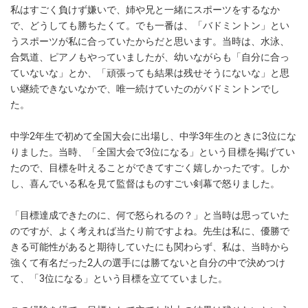
私はすごく負けず嫌いで、姉や兄と一緒にスポーツをするなか
で、どうしても勝ちたくて。でも一番は、「バドミントン」とい
うスポーツが私に合っていたからだと思います。当時は、水泳、
合気道、ピアノもやっていましたが、幼いながらも「自分に合っ
ていないな」とか、「頑張っても結果は残せそうにないな」と思
い継続できないなかで、唯一続けていたのがバドミントンでし
た。
中学2年生で初めて全国大会に出場し、中学3年生のときに3位にな
りました。当時、「全国大会で3位になる」という目標を掲げてい
たので、目標を叶えることができてすごく嬉しかったです。しか
し、喜んでいる私を見て監督はものすごい剣幕で怒りました。
「目標達成できたのに、何で怒られるの？」と当時は思っていた
のですが、よく考えれば当たり前ですよね。先生は私に、優勝で
きる可能性があると期待していたにも関わらず、私は、当時から
強くて有名だった2人の選手には勝てないと自分の中で決めつけ
て、「3位になる」という目標を立てていました。