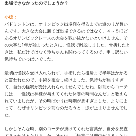
出場できなかったのでしょうか？
小椋：
バドミントンは、オリンピック出場権を得るまでの道のりが長い
んです。大きな大会に勝てば出場できるのではなく、４～５ほど
あるオリンピックレースの大会を戦い抜かないといけません。そ
の大事な1年が始まったときに、怪我で離脱しました。骨折したと
きは、私だけではなく玲ちゃんも関わってくるので、申し訳ない
気持ちでいっぱいでした。
最初は怪我を受け入れられず、手術したら復帰まで半年はかかる
と言われたので、手術を拒否し続けました。気持ちが焦りすぎ
て、自分の怪我が受け入れられませんでしたね。以前からコーチ
には、「怪我は神様が与えてくれた休養の時間なんだ」と教えら
れていましたが、その時ばかりは時期が悪すぎました。よりによ
って、なぜオリンピック前なのだろうと、涙が止まりませんでし
た。
しかしそんな時、別のコーチが掛けてくれた言葉が、自分を見直
すきっかけとなりました。それは、「怪我には理由がある」とい